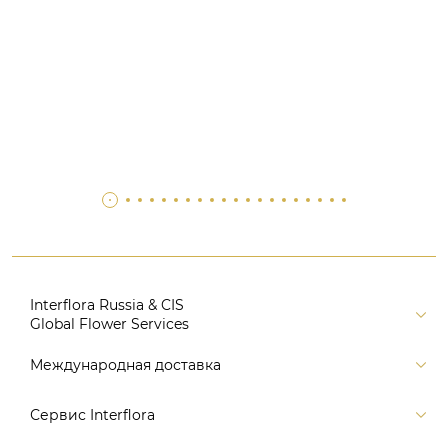
Interflora Russia & CIS
Global Flower Services
Версия для печати
Международная доставка
Контакты
Россия
Сервис Interflora
Поиск
Балтия и страны СНГ