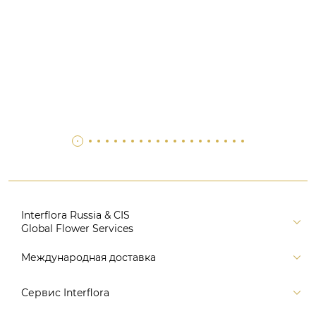
Interflora Russia & CIS
Global Flower Services
Версия для печати
Международная доставка
Контакты
Россия
Сервис Interflora
Поиск
Балтия и страны СНГ