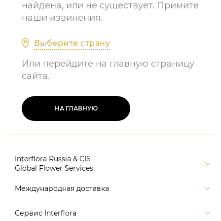
найдена, или не существует. Примите
наши извинения.
Выберите страну
Или перейдите на главную страницу
сайта.
НА ГЛАВНУЮ
Interflora Russia & CIS
Global Flower Services
Версия для печати
Международная доставка
Контакты
Россия
Сервис Interflora
Поиск