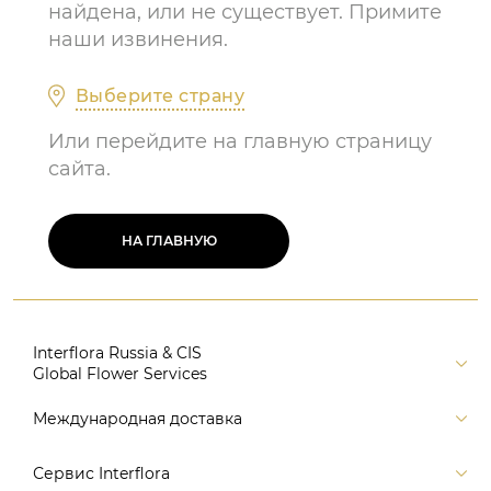
найдена, или не существует. Примите
наши извинения.
Выберите страну
Или перейдите на главную страницу
сайта.
НА ГЛАВНУЮ
Interflora Russia & CIS
Global Flower Services
Версия для печати
Международная доставка
Контакты
Россия
Сервис Interflora
Поиск