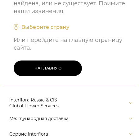
найдена, или не существует. Примите
наши извинения.
Выберите страну
Или перейдите на главную страницу
сайта.
НА ГЛАВНУЮ
Interflora Russia & CIS
Global Flower Services
Версия для печати
Международная доставка
Контакты
Россия
Сервис Interflora
Поиск