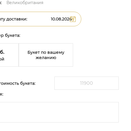
:
Великобритания
ту доставки:
р букета:
б.
Букет по вашему
желанию
ой
оимость букета:
я: