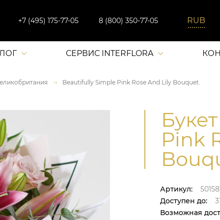
+7 (495) 175-77-05
8 (800) 350-77-05
АЛОГ
СЕРВИС INTERFLORA
КОН
еликобритания
Beautifully Simple Pink Rose And Lily Bouquet.
Букет
Pink 
Bouqu
Артикул:
50158
Доступен до:
31
Возможная дост