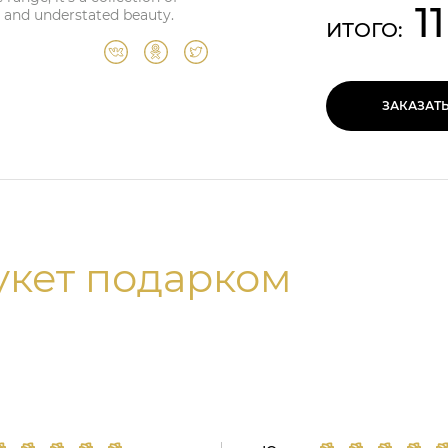
1
 and understated beauty.
ИТОГО:
ЗАКАЗАТ
укет подарком