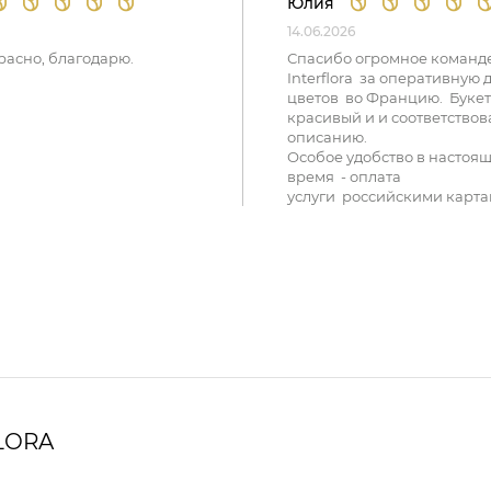
Юлия
14.06.2026
расно, благодарю.
Спасибо огромное команд
Interflora за оперативную 
цветов во Францию. Букет
красивый и и соответствов
описанию.
Особое удобство в настоя
время - оплата
услуги российскими карта
LORA