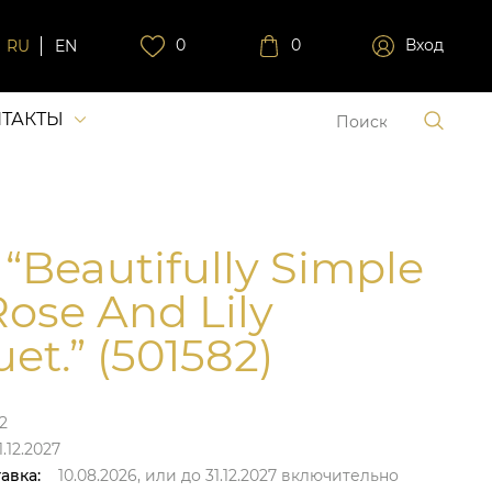
0
0
Вход
RU
EN
ТАКТЫ
 “Beautifully Simple
Rose And Lily
et.” (501582)
2
.12.2027
авка:
10.08.2026,
или до
31.12.2027
включительно