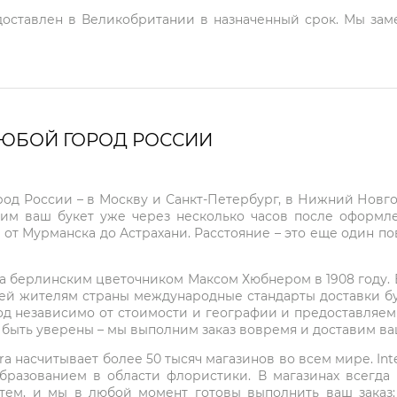
 доставлен в Великобритании в назначенный срок. Мы зам
ЛЮБОЙ ГОРОД РОССИИ
город России – в Москву и Санкт-Петербург, в Нижний Нов
чим ваш букет уже через несколько часов после оформ
 от Мурманска до Астрахани. Расстояние – это еще один по
на берлинским цветочником Максом Хюбнером в 1908 году. В 
ей жителям страны международные стандарты доставки бук
од независимо от стоимости и географии и предоставляем
е быть уверены – мы выполним заказ вовремя и доставим в
ra насчитывает более 50 тысяч магазинов во всем мире. Inte
бразованием в области флористики. В магазинах всегда
нтем, и мы в любой момент готовы выполнить ваш заказ