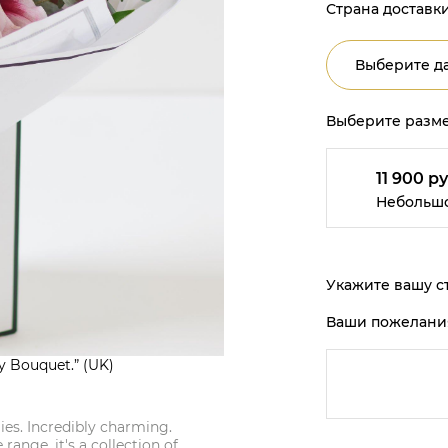
Страна доставки
Выберите да
Выберите разме
11 900 ру
Небольш
Укажите вашу ст
Ваши пожелани
y Bouquet.” (UK)
lies. Incredibly charming.
range, it's a collection of