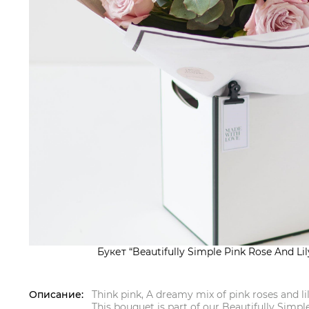
Букет “Beautifully Simple Pink Rose And Lil
Описание:
Think pink, A dreamy mix of pink roses and li
This bouquet is part of our Beautifully Simple 