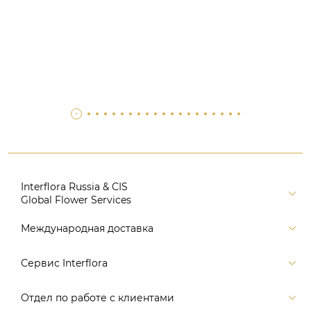
Interflora Russia & CIS
Global Flower Services
Версия для печати
Международная доставка
Контакты
Россия
Сервис Interflora
Поиск
Балтия и страны СНГ
Карта портала
Заказ и оплата
Отдел по работе с клиентами
Европа
Помощь