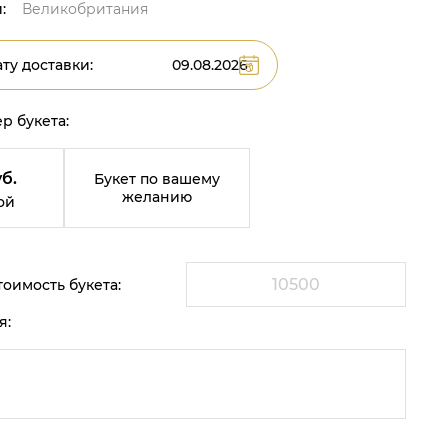
:
Великобритания
ту доставки:
р букета:
б.
Букет по вашему
желанию
ой
оимость букета:
я: