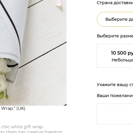
Страна доставки
Выберите да
Выберите разме
10 500 ру
Небольш
Укажите вашу ст
Ваши пожелани
 Wrap.” (UK)
 chic white gift wrap.
ving them has creative freedom