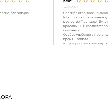
Юлия
14.06.2026
расно, благодарю.
Спасибо огромное команд
Interflora за оперативную 
цветов во Францию. Букет
красивый и и соответствов
описанию.
Особое удобство в настоя
время - оплата
услуги российскими карта
LORA