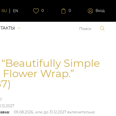
0
0
Вход
RU
EN
ТАКТЫ
 “Beautifully Simple
 Flower Wrap.”
87)
7
.12.2027
авка:
09.08.2026,
или до
31.12.2027
включительно