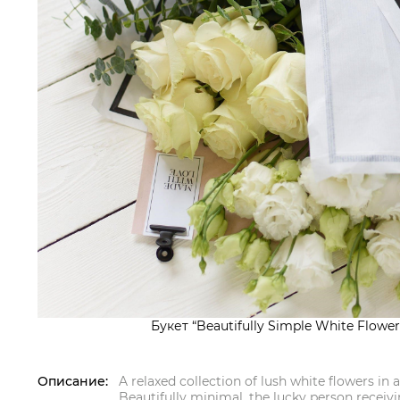
Букет “Beautifully Simple White Flower
Описание:
A relaxed collection of lush white flowers in a
Beautifully minimal, the lucky person recei