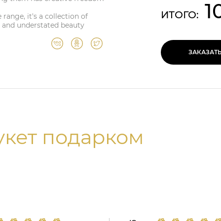
1
ИТОГО:
range, it's a collection of
e and understated beauty
ЗАКАЗАТ
укет подарком