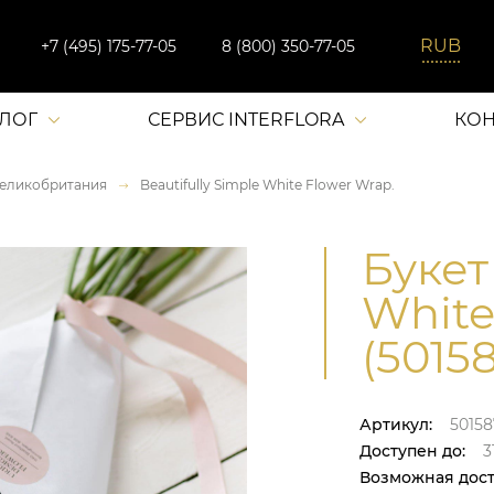
+7 (495) 175-77-05
8 (800) 350-77-05
АЛОГ
СЕРВИС INTERFLORA
КОН
еликобритания
Beautifully Simple White Flower Wrap.
Букет
White
(5015
Артикул:
50158
Доступен до:
31
Возможная дост