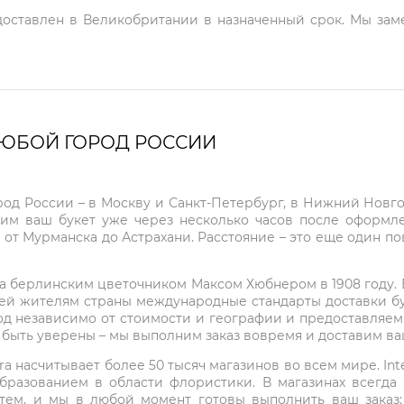
 доставлен в Великобритании в назначенный срок. Мы зам
ЛЮБОЙ ГОРОД РОССИИ
город России – в Москву и Санкт-Петербург, в Нижний Нов
чим ваш букет уже через несколько часов после оформ
 от Мурманска до Астрахани. Расстояние – это еще один по
на берлинским цветочником Максом Хюбнером в 1908 году. В 
ей жителям страны международные стандарты доставки бук
од независимо от стоимости и географии и предоставляем
е быть уверены – мы выполним заказ вовремя и доставим в
ra насчитывает более 50 тысяч магазинов во всем мире. Inte
бразованием в области флористики. В магазинах всегда
нтем, и мы в любой момент готовы выполнить ваш заказ