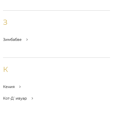
З
Зимбабве
К
Кения
Кот-Д`ивуар