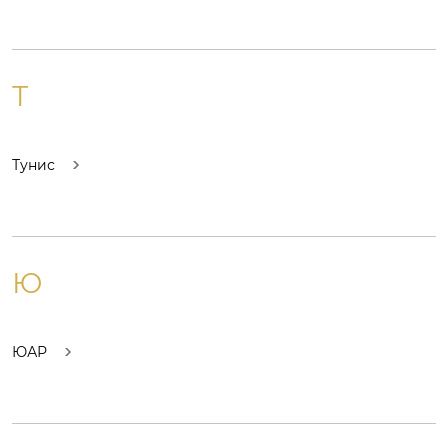
Т
Тунис
Ю
ЮАР