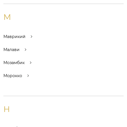
М
Маврикий
Малави
Мозамбик
Морокко
Н