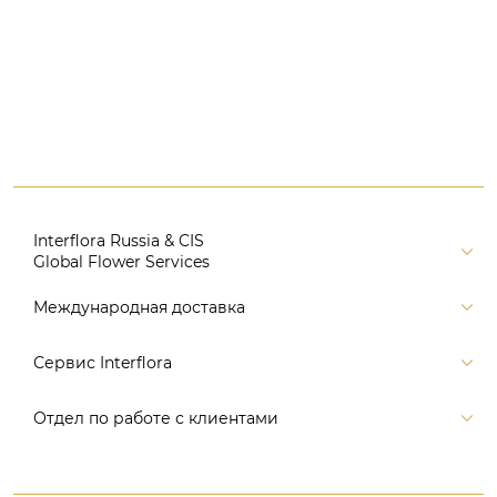
Interflora Russia & CIS
Global Flower Services
Версия для печати
Международная доставка
Контакты
Россия
Сервис Interflora
Поиск
Балтия и страны СНГ
Карта портала
Заказ и оплата
Отдел по работе с клиентами
Европа
Помощь
Доставка
Америка
Связаться с нами, заказать звонок
Цветы и подарки
Австралия и Океания