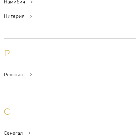
Намибия
Нигерия
Р
Реюньон
С
Сенегал