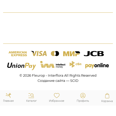
Доставка
Америка
Связаться с нами, заказать звонок
Цветы и подарки
Австралия и Океания
+7 (495) 175-77-05
Время доставки
Азия
8 (800) 350-77-05
Гарантия
Африка
WhatsApp +7 (495) 175-77-05
Отмена, изменение заказа
Все страны
Москва, Россия
Вопросы-ответы
Пн-Пт 9:00 — 21:00
Отзывы клиентов
Сб-Вс 9:00 — 21:00
Конфиденциальность и безопасность
Выходные и праздничные дни
Оферта
Карта сайта
Личный кабинет
© 2026 Fleurop - Interflora All Rights Reserved
QR-код для оплаты через СБП
Создание сайта — SCID
Каталог
Главная
Избранное
Профиль
Корзина