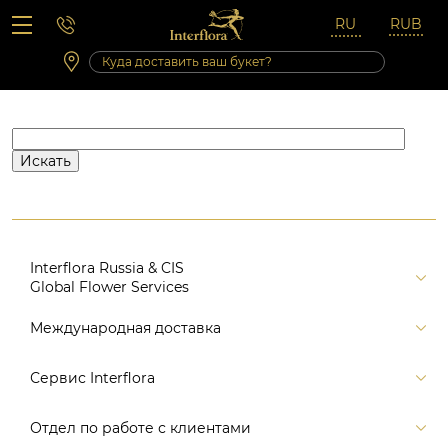
Вопросы-ответы
Сб 10:00 ‐ 14:00
Выходные и праздничные дни
Interflora Russia & CIS
Global Flower Services
Версия для печати
Международная доставка
Контакты
Россия
Сервис Interflora
Поиск
Балтия и страны СНГ
Карта портала
Заказ и оплата
Отдел по работе с клиентами
Европа
Помощь