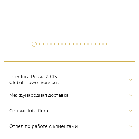
Interflora Russia & CIS
Global Flower Services
Версия для печати
Международная доставка
Контакты
Россия
Сервис Interflora
Поиск
Балтия и страны СНГ
Карта портала
Заказ и оплата
Отдел по работе с клиентами
Европа
Помощь
Доставка
Америка