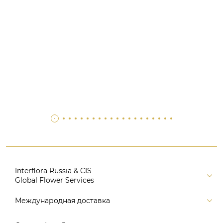
Interflora Russia & CIS
Global Flower Services
Версия для печати
Международная доставка
Контакты