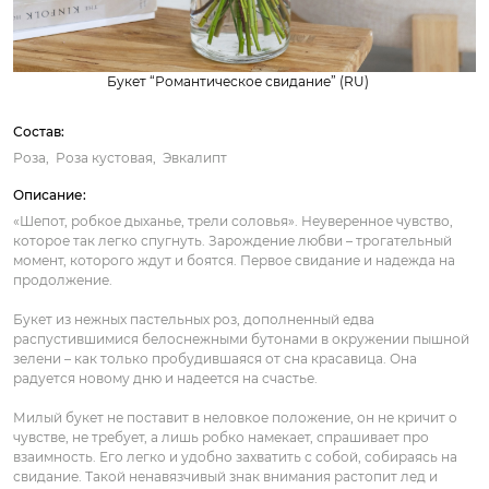
Букет “Романтическое свидание” (RU)
Состав:
Роза
Роза кустовая
Эвкалипт
Описание:
«Шепот, робкое дыханье, трели соловья». Неуверенное чувство,
которое так легко спугнуть. Зарождение любви – трогательный
момент, которого ждут и боятся. Первое свидание и надежда на
продолжение.
Букет из нежных пастельных роз, дополненный едва
распустившимися белоснежными бутонами в окружении пышной
зелени – как только пробудившаяся от сна красавица. Она
радуется новому дню и надеется на счастье.
Милый букет не поставит в неловкое положение, он не кричит о
чувстве, не требует, а лишь робко намекает, спрашивает про
взаимность. Его легко и удобно захватить с собой, собираясь на
свидание. Такой ненавязчивый знак внимания растопит лед и