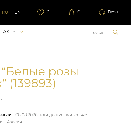
0
0
Вход
RU
EN
ТАКТЫ
 “Белые розы
” (139893)
3
авка:
08.08.2026,
или до
включительно
:
Россия