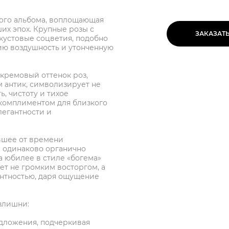
ного альбома, воплощающая
их эпох. Крупные розы с
ЗАКАЗАТ
 кустовые соцветия, подобно
ию воздушность и утонченную
кремовый оттенок роз,
 антик, символизирует не
ь, чистоту и тихое
 комплиментом для близкого
легантности и
вшее от времени
и одинаково органично
а юбилее в стиле «богема»
ет не громким восторгом, а
нтностью, даря ощущение
излишни:
едложения, подчеркивая