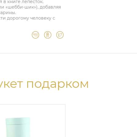
й в книге лепесток.
или «шебби-шик»), добавляя
тарины.
ти дорогому человеку с
укет подарком