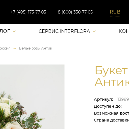
+7 (495) 175-77-05
8 (800) 350-77-05
АЛОГ
СЕРВИС INTERFLORA
КОН
оссия
Белые розы Антик
Букет
Антик
Артикул:
13989
Доступен до:
Возможная дост
Страна доставки