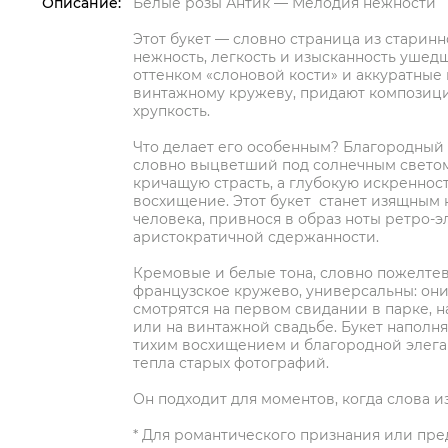
Описание:
Белые розы Антик — Мелодия нежности
Этот букет — словно страница из старин
нежность, легкость и изысканность ушедш
оттенком «слоновой кости» и аккуратные
винтажному кружеву, придают композиц
хрупкость.
Что делает его особенным? Благородный 
словно выцветший под солнечным светом
кричащую страсть, а глубокую искренност
восхищение. Этот букет станет изящным
человека, привнося в образ ноты ретро-э
аристократичной сдержанности.
Кремовые и белые тона, словно пожелте
французское кружево, универсальны: он
смотрятся на первом свидании в парке, н
или на винтажной свадьбе. Букет наполня
тихим восхищением и благородной элега
тепла старых фотографий.
Он подходит для моментов, когда слова 
* Для романтического признания или пр