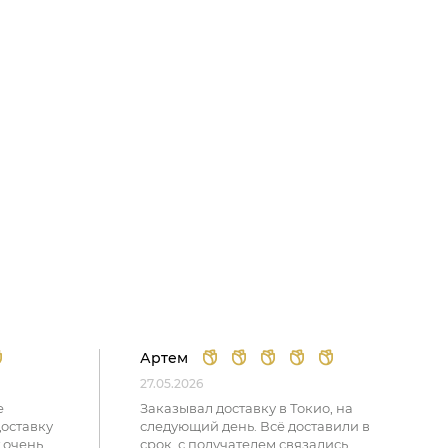
Артем
27.05.2026
е
Заказывал доставку в Токио, на
доставку
следующий день. Всё доставили в
 очень
срок, с получателем связались,