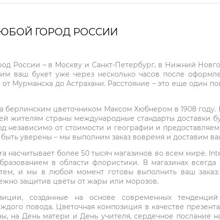
ЛЮБОЙ ГОРОД РОССИИ
город России – в Москву и Санкт-Петербург, в Нижний Нов
чим ваш букет уже через несколько часов после оформ
 от Мурманска до Астрахани. Расстояние – это еще один по
на берлинским цветочником Максом Хюбнером в 1908 году. В 
ей жителям страны международные стандарты доставки бук
од независимо от стоимости и географии и предоставляем
е быть уверены – мы выполним заказ вовремя и доставим в
ra насчитывает более 50 тысяч магазинов во всем мире. Inte
бразованием в области флористики. В магазинах всегда
нтем, и мы в любой момент готовы выполнить ваш заказ
режно защитив цветы от жары или морозов.
мпозиции, созданные на основе современных тенденц
ждого повода. Цветочная композиция в качестве презен
ны, на День матери и День учителя, сердечное послание н