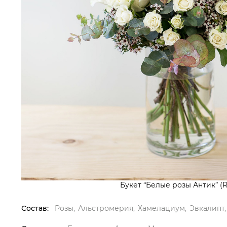
Букет “Белые розы Антик” (
Состав:
Розы
Альстромерия
Хамелациум
Эвкалипт