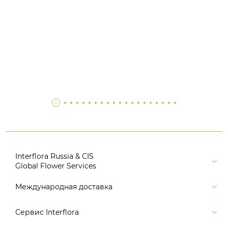
Interflora Russia & CIS
Global Flower Services
Версия для печати
Международная доставка
Контакты
Россия
Сервис Interflora
Поиск
Балтия и страны СНГ