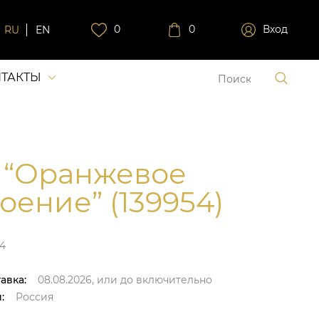
0
0
Вход
RU
EN
ТАКТЫ
 “Оранжевое
оение” (139954)
4
авка:
08.08.2026,
или до
включительно
:
Россия