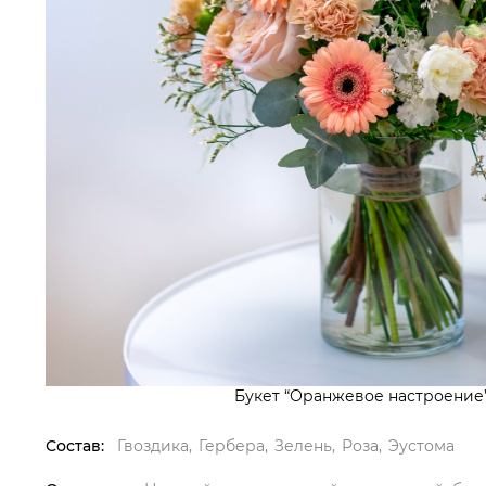
Букет “Оранжевое настроение”
Состав:
Гвоздика
Гербера
Зелень
Роза
Эустома