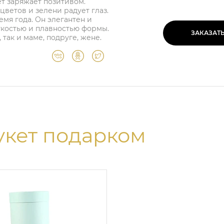
ет заряжает позитивом.
ветов и зелени радует глаз.
емя года. Он элегантен и
гкостью и плавностью формы.
ЗАКАЗАТ
 так и маме, подруге, жене.
укет подарком