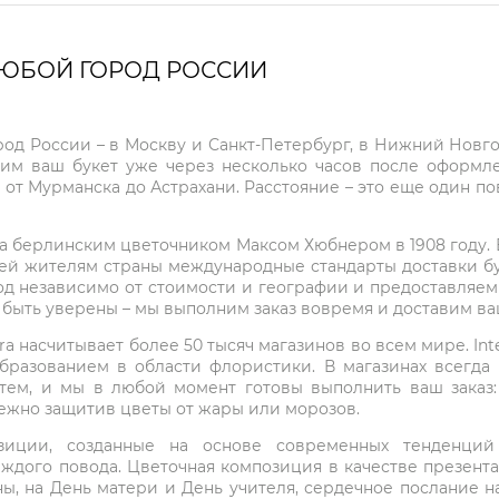
ЛЮБОЙ ГОРОД РОССИИ
город России – в Москву и Санкт-Петербург, в Нижний Нов
чим ваш букет уже через несколько часов после оформ
 от Мурманска до Астрахани. Расстояние – это еще один по
на берлинским цветочником Максом Хюбнером в 1908 году. В 
ей жителям страны международные стандарты доставки бук
од независимо от стоимости и географии и предоставляем
е быть уверены – мы выполним заказ вовремя и доставим в
ra насчитывает более 50 тысяч магазинов во всем мире. Inte
бразованием в области флористики. В магазинах всегда
нтем, и мы в любой момент готовы выполнить ваш заказ
режно защитив цветы от жары или морозов.
мпозиции, созданные на основе современных тенденц
ждого повода. Цветочная композиция в качестве презен
ны, на День матери и День учителя, сердечное послание н