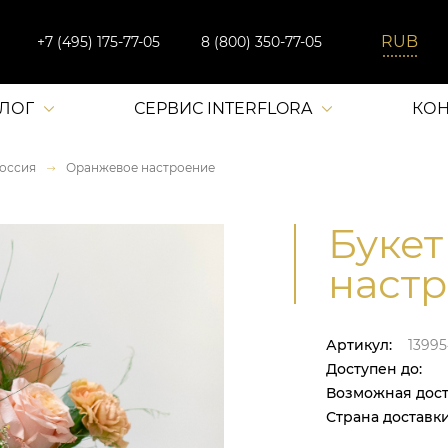
+7 (495) 175-77-05
8 (800) 350-77-05
АЛОГ
СЕРВИС INTERFLORA
КОН
оссия
Оранжевое настроение
Букет
настр
Артикул:
13995
Доступен до:
Возможная дост
Страна доставки