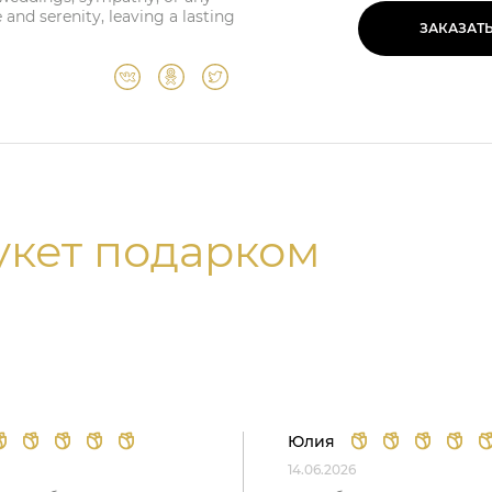
and serenity, leaving a lasting
ЗАКАЗАТ
укет подарком
Юлия
14.06.2026