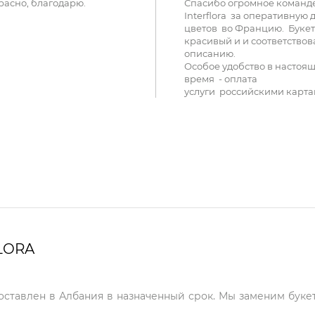
расно, благодарю.
Спасибо огромное команд
Interflora за оперативную 
цветов во Францию. Букет
красивый и и соответствов
описанию.
Особое удобство в настоя
время - оплата
услуги российскими карта
LORA
доставлен в Албания в назначенный срок. Мы заменим букет