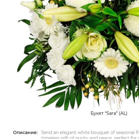
Букет “Sara” (AL)
Описание:
Send an elegant white bouquet of seasonal fl
timeless gift of purity and peace, perfect fo