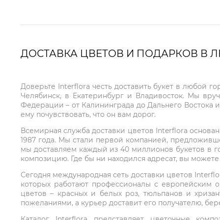
ДОСТАВКА ЦВЕТОВ И ПОДАРКОВ В 
Доверьте Interflora честь доставить букет в любой 
Челябинск, в Екатеринбург и Владивосток. Мы вру
Федерации – от Калининграда до Дальнего Востока и
ему почувствовать, что он вам дорог.
Всемирная служба доставки цветов Interflora основа
1987 года. Мы стали первой компанией, предложивш
мы доставляем каждый из 40 миллионов букетов в г
композицию. Где бы ни находился адресат, вы может
Сегодня международная сеть доставки цветов Interflo
которых работают профессионалы с европейским о
цветов – красных и белых роз, тюльпанов и хриза
пожеланиями, а курьер доставит его получателю, бе
Каталог Interflora представляет цветочные ко