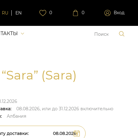
0
0
Вход
RU
EN
ТАКТЫ
“Sara” (Sara)
.12.2026
авка:
08.08.2026,
или до
31.12.2026
включительно
:
Албания
ту доставки: