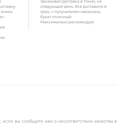
е
Заказывал доставку в Токио, на
доставку
следующий день. Всё доставили в
 очень
срок, с получателем связались,
ал
букет отличный.
Максимально рекомендую!
щее
ми.
, если вы сообщите нам о несоответствии качества в