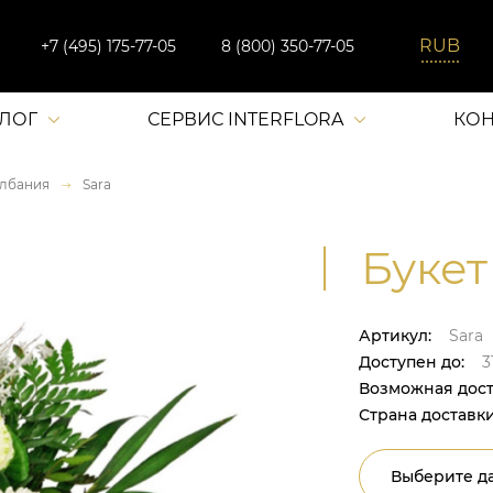
+7 (495) 175-77-05
8 (800) 350-77-05
АЛОГ
СЕРВИС INTERFLORA
КОН
лбания
Sara
Букет 
Артикул:
Sara
Доступен до:
31
Возможная дост
Страна доставки
Выберите да