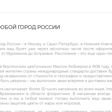
ЛЮБОЙ ГОРОД РОССИИ
город России – в Москву и Санкт-Петербург, в Нижний Нов
чим ваш букет уже через несколько часов после оформ
 от Мурманска до Астрахани. Расстояние – это еще один по
на берлинским цветочником Максом Хюбнером в 1908 году. В 
ей жителям страны международные стандарты доставки бук
од независимо от стоимости и географии и предоставляем
е быть уверены – мы выполним заказ вовремя и доставим в
ra насчитывает более 50 тысяч магазинов во всем мире. Inte
бразованием в области флористики. В магазинах всегда
нтем, и мы в любой момент готовы выполнить ваш заказ
режно защитив цветы от жары или морозов.
мпозиции, созданные на основе современных тенденц