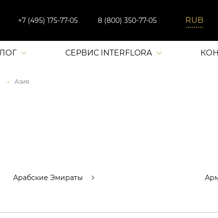
+7 (495) 175-77-05
8 (800) 350-77-05
АЛОГ
СЕРВИС INTERFLORA
КОН
Азия
Арабские Эмираты
Ар