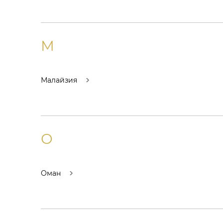
М
Малайзия
О
Оман