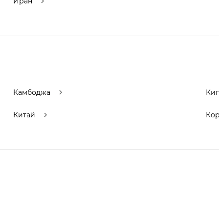
Иран
Камбоджа
Ки
Китай
Кор