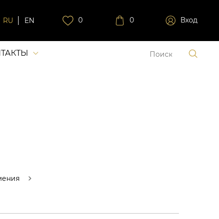
0
0
Вход
RU
EN
ТАКТЫ
мения