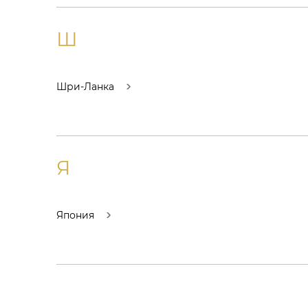
Ш
Шри-Ланка
Я
Япония