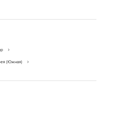
пр
ея (Южная)