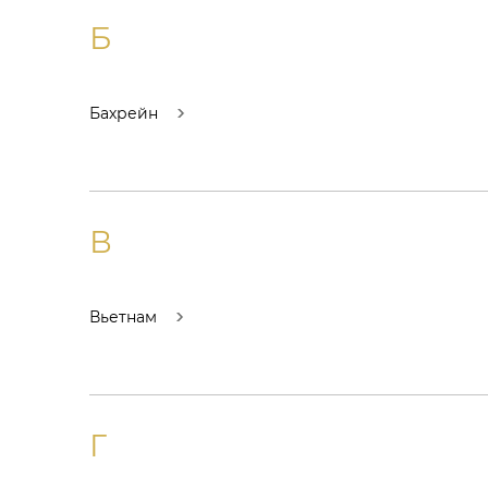
Б
Бахрейн
В
Вьетнам
Г