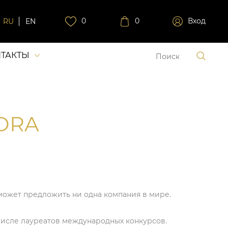
0
0
Вход
RU
EN
ТАКТЫ
ORA
может предложить ни одна компания в мире.
числе лауреатов международных конкурсов.