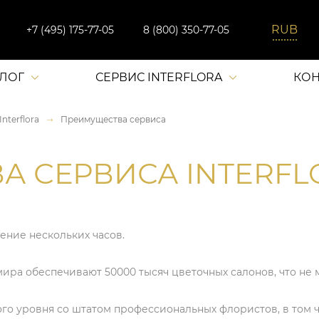
+7 (495) 175-77-05
8 (800) 350-77-05
АЛОГ
СЕРВИС INTERFLORA
КОН
nterflora
Преимущества сервиса
 СЕРВИСА INTERFL
ение нескольких часов.
ира обеспечивают 50000 тысяч цветочных салонов, что не 
ого уровня со штатом профессиональных флористов, в том 