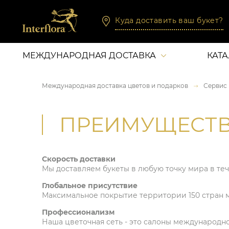
Куда доставить ваш букет?
МЕЖДУНАРОДНАЯ ДОСТАВКА
КАТ
Международная доставка цветов и подарков
Сервис I
ПРЕИМУЩЕСТВА
Скорость доставки
Мы доставляем букеты в любую точку мира в теч
Глобальное присутствие
Максимальное покрытие территории 150 стран м
Профессионализм
Наша цветочная сеть - это салоны международн