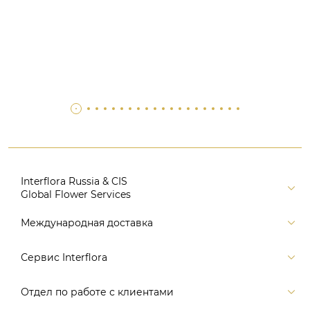
Interflora Russia & CIS
Global Flower Services
Версия для печати
Международная доставка
Контакты
Россия
Сервис Interflora
Поиск
Балтия и страны СНГ
Карта портала
Заказ и оплата
Отдел по работе с клиентами
Европа
Помощь