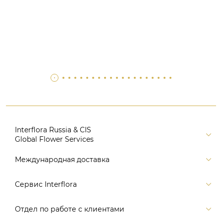
Interflora Russia & CIS
Global Flower Services
Версия для печати
Международная доставка
Контакты
Россия
Сервис Interflora
Поиск
Балтия и страны СНГ
Карта портала
Заказ и оплата
Отдел по работе с клиентами
Европа
Помощь