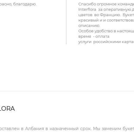
расно, благодарю.
Спасибо огромное команд
Interflora за оперативную 
цветов во Францию. Букет
красивый и и соответствов
описанию.
Особое удобство в настоя
время - оплата
услуги российскими карта
LORA
доставлен в Албания в назначенный срок. Мы заменим букет