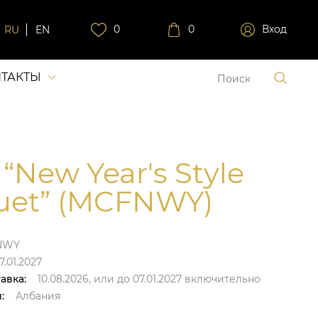
0
0
Вход
RU
EN
ТАКТЫ
 “New Year's Style
uet” (MCFNWY)
NWY
7.01.2027
авка:
10.08.2026,
или до
07.01.2027
включительно
:
Албания