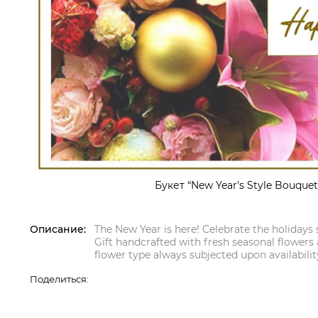
Букет “New Year's Style Bouquet
Описание:
The New Year is here! Celebrate the holidays
Gift handcrafted with fresh seasonal flowers
flower type always subjected upon availabilit
Поделиться: