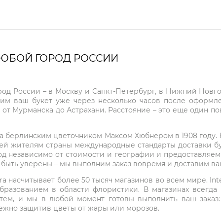
ЛЮБОЙ ГОРОД РОССИИ
город России – в Москву и Санкт-Петербург, в Нижний Нов
чим ваш букет уже через несколько часов после оформ
 от Мурманска до Астрахани. Расстояние – это еще один по
на берлинским цветочником Максом Хюбнером в 1908 году. В 
ей жителям страны международные стандарты доставки бук
од независимо от стоимости и географии и предоставляем
е быть уверены – мы выполним заказ вовремя и доставим в
ra насчитывает более 50 тысяч магазинов во всем мире. Inte
бразованием в области флористики. В магазинах всегда
нтем, и мы в любой момент готовы выполнить ваш заказ
режно защитив цветы от жары или морозов.