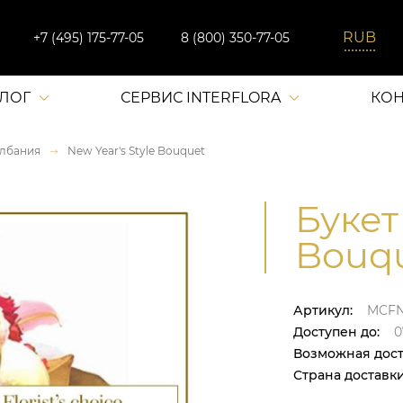
+7 (495) 175-77-05
8 (800) 350-77-05
АЛОГ
СЕРВИС INTERFLORA
КОН
лбания
New Year's Style Bouquet
Букет
Bouq
Артикул:
MCF
Доступен до:
0
Возможная дост
Страна доставки