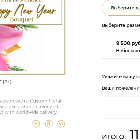
Выберите да
Выберите разме
9 500 руб
Небольшо
Укажите вашу ст
” (AL)
Ваши пожелани
 season with a Custom Floral
 and decorations (color and
y) with worldwide delivery.
1
ИТОГО: