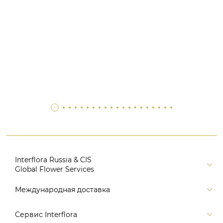
Interflora Russia & CIS
Global Flower Services
Версия для печати
Международная доставка
Контакты
Россия
Сервис Interflora
Поиск