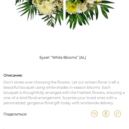
Букет “White Blooms” (AL)
Описание:
Don’t stress over choosing the flowers. Let our artisan florist craft a
beautiful bouquet using white shades in-season blooms. Each
bouquet is thoughtfully arranged with the freshest flowers, ensuring a
one-of-a-kind floral arrangement. Surprise your loved ones with a
personalized, gorgeous floral gift today with worldwide delivery.
Поделиться: