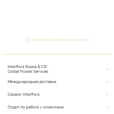
Interflora Russia & CIS
Global Flower Services
Версия для печати
Международная доставка
Контакты
Россия
Сервис Interflora
Поиск
Балтия и страны СНГ
Карта портала
Заказ и оплата
Отдел по работе с клиентами
Европа
Помощь