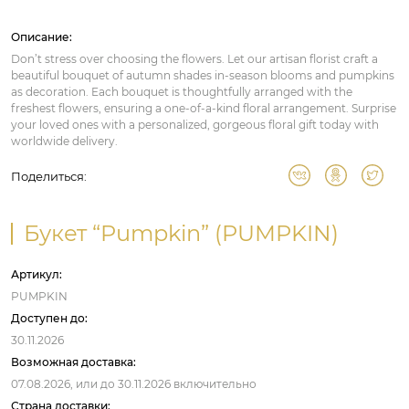
Описание:
Don’t stress over choosing the flowers. Let our artisan florist craft a
beautiful bouquet of autumn shades in-season blooms and pumpkins
as decoration. Each bouquet is thoughtfully arranged with the
freshest flowers, ensuring a one-of-a-kind floral arrangement. Surprise
your loved ones with a personalized, gorgeous floral gift today with
worldwide delivery.
Поделиться:
Букет “Pumpkin” (PUMPKIN)
Артикул:
PUMPKIN
Доступен до:
30.11.2026
Возможная доставка:
07.08.2026,
или до
30.11.2026
включительно
Страна доставки: