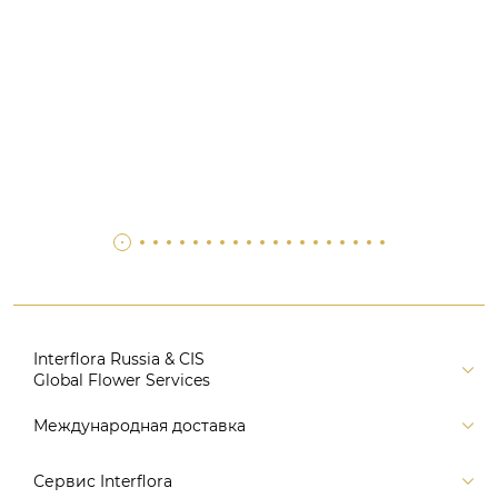
Interflora Russia & CIS
Global Flower Services
Версия для печати
Международная доставка
Контакты
Россия
Сервис Interflora
Поиск