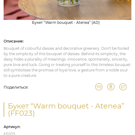
Букет “Warm bouquet - Atenea” (AD)
Описание:
Bouquet of colourful daisies and decorative greenery. Don't be fooled
by the simplicity of this bouquet of daisies. Behind its simplicity, the
daisy hides a plurality of meanings: innocence, spontaneity, sincerity,
pure love and luck. Giving or treating yourself to this timeless bouquet
still symbolises the promise of loyal love, a gesture from a noble soul
to a pure creature.
Поделиться:
Букет “Warm bouquet - Atenea”
(FF023)
Артикул:
FF023