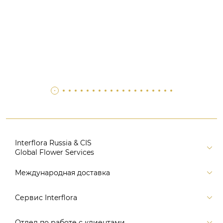
Interflora Russia & CIS
Global Flower Services
Версия для печати
Международная доставка
Контакты
Россия
Сервис Interflora
Поиск
Балтия и страны СНГ
Карта портала
Заказ и оплата
Отдел по работе с клиентами