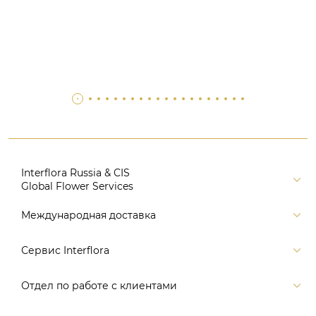
Interflora Russia & CIS
Global Flower Services
Версия для печати
Международная доставка
Контакты
Россия
Сервис Interflora
Поиск
Балтия и страны СНГ
Карта портала
Заказ и оплата
Отдел по работе с клиентами
Европа
Помощь
Доставка
Америка