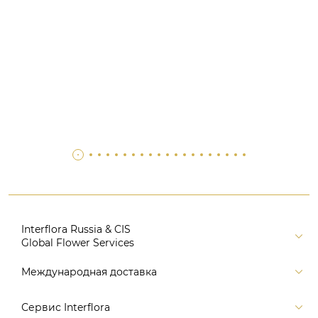
Interflora Russia & CIS
Global Flower Services
Версия для печати
Международная доставка
Контакты
Россия
Сервис Interflora
Поиск