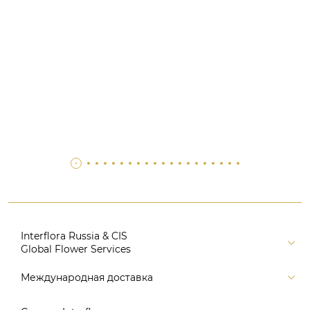
Interflora Russia & CIS
Global Flower Services
Версия для печати
Международная доставка
Контакты