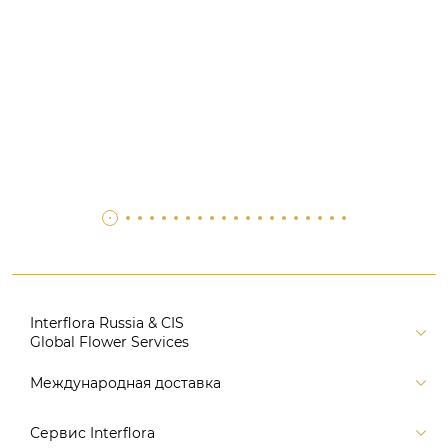
Interflora Russia & CIS
Global Flower Services
Версия для печати
Международная доставка
Контакты
Россия
Сервис Interflora
Поиск