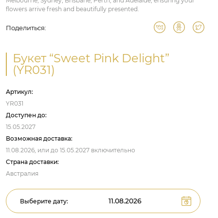
Melbourne, Sydney, Brisbane, Perth, and Adelaide, ensuring your
flowers arrive fresh and beautifully presented.
Поделиться:
Букет “Sweet Pink Delight”
(YR031)
Артикул:
YR031
Доступен до:
15.05.2027
Возможная доставка:
11.08.2026,
или до
15.05.2027
включительно
Страна доставки:
Австралия
Выберите дату: