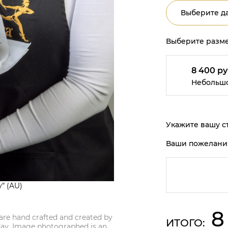
Выберите да
Выберите разме
8 400 ру
Небольш
Укажите вашу ст
Ваши пожелани
y” (AU)
8
are hand crafted and created by
ИТОГО:
 day. Image photographed is an