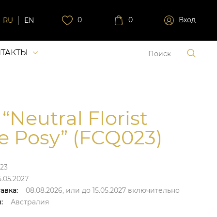
0
0
Вход
RU
EN
ТАКТЫ
“Neutral Florist
e Posy” (FCQ023)
23
5.05.2027
авка:
08.08.2026,
или до
15.05.2027
включительно
:
Австралия