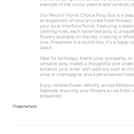
example of the colour palette and varieties of 
Our Neutral Florist Choice Posy Box is a beau
arrangement of neutral-toned fresh flowers,
your local Interflora florist. Featuring a seas
calming hues, each hand-tied posy is uniquel
flowers available on the day, creating a refin
love. Presented in a stylish box, it’s a ready-t
space.
Ideal for birthdays, thank yous, sympathy, or
versatile posy makes a thoughtful and unders
enhance your order with add-ons such as choc
wine or champagne, and a personalised mess
Enjoy reliable flower delivery across Melbour
Adelaide, ensuring your flowers arrive fresh, 
presented.
Поделиться: