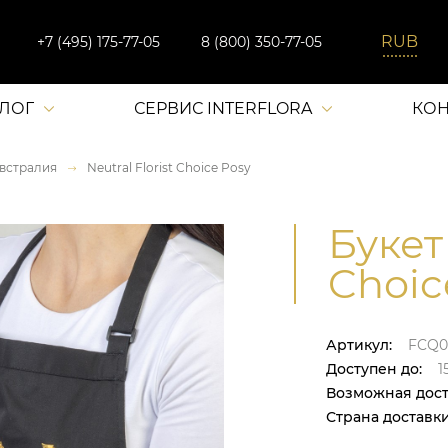
+7 (495) 175-77-05
8 (800) 350-77-05
АЛОГ
СЕРВИС INTERFLORA
КОН
встралия
Neutral Florist Choice Posy
Букет 
Choic
Артикул:
FCQ0
Доступен до:
1
Возможная дост
Страна доставки