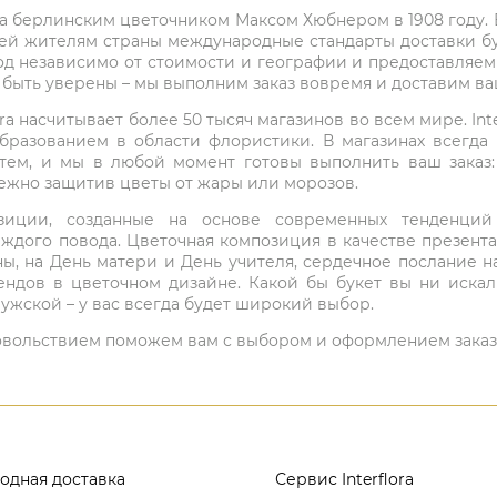
на берлинским цветочником Максом Хюбнером в 1908 году. В 
ей жителям страны международные стандарты доставки бук
од независимо от стоимости и географии и предоставляем
е быть уверены – мы выполним заказ вовремя и доставим в
ra насчитывает более 50 тысяч магазинов во всем мире. Inte
бразованием в области флористики. В магазинах всегда
нтем, и мы в любой момент готовы выполнить ваш заказ
режно защитив цветы от жары или морозов.
мпозиции, созданные на основе современных тенденц
ждого повода. Цветочная композиция в качестве презен
ны, на День матери и День учителя, сердечное послание н
ндов в цветочном дизайне. Какой бы букет вы ни иска
ужской – у вас всегда будет широкий выбор.
 удовольствием поможем вам с выбором и оформлением заказ
одная доставка
Сервис Interflora