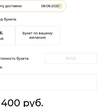
ту доставки:
р букета:
б.
Букет по вашему
желанию
ой
оимость букета:
я:
 400 руб.