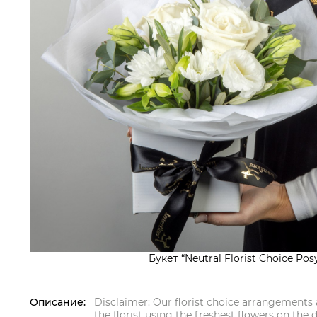
Букет “Neutral Florist Choice Pos
Описание:
Disclaimer: Our florist choice arrangements 
the florist using the freshest flowers on the