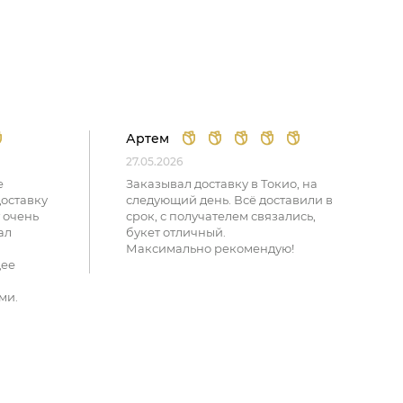
Артем
27.05.2026
е
Заказывал доставку в Токио, на
доставку
следующий день. Всё доставили в
 очень
срок, с получателем связались,
ал
букет отличный.
Максимально рекомендую!
щее
ми.