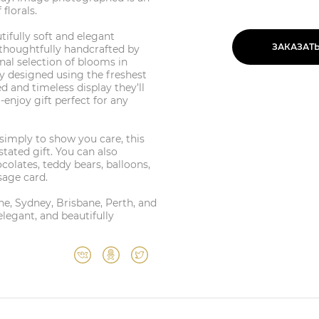
florals.
tifully soft and elegant
ЗАКАЗАТ
 thoughtfully handcrafted by
onal selection of blooms in
y designed using the freshest
ed and timeless display they’ll
o-enjoy gift perfect for any
 simply to show you care, this
tated gift. You can also
olates, teddy bears, balloons,
age card.
ne, Sydney, Brisbane, Perth, and
elegant, and beautifully