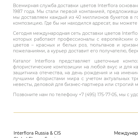
Всемирная служба доставки цветов Interflora основа
1987 года. Мы стали первой компанией, предложивш
мы доставляем каждый из 40 миллионов букетов в г
композицию. Где бы ни находился адресат, вы может
Сегодня международная сеть доставки цветов Interflo
которых работают профессионалы с европейским о
цветов – красных и белых роз, тюльпанов и хриза
пожеланиями, а курьер доставит его получателю, бе
Каталог Interflora представляет цветочные ко
флористические композиции на любой вкус и для ка
защитника отечества, на день рождения и на имени
лучшими флористами мира с учетом актуальных тре
невесты, деловой для бизнес-партнера или строгий м
Позвоните нам по телефону +7 (495) 175-77-05, мы с
Interflora Russia & CIS
Междунар