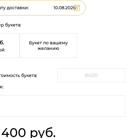
ту доставки:
р букета:
б.
Букет по вашему
желанию
ой
оимость букета:
я:
 400 руб.