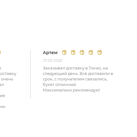
Артем
27.05.2026
е
Заказывал доставку в Токио, на
доставку
следующий день. Всё доставили в
 очень
срок, с получателем связались,
ал
букет отличный.
Максимально рекомендую!
щее
ми.