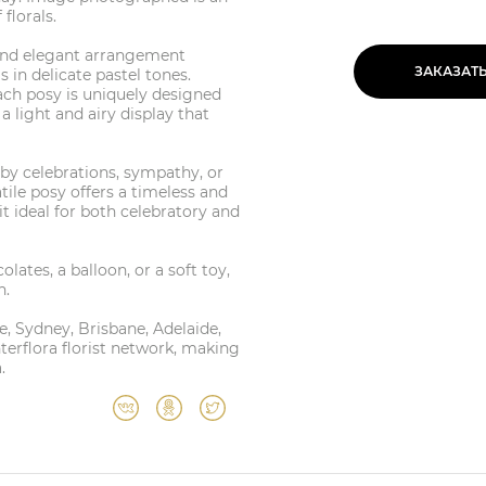
florals.
 and elegant arrangement
ЗАКАЗАТ
 in delicate pastel tones.
each posy is uniquely designed
a light and airy display that
aby celebrations, sympathy, or
ile posy offers a timeless and
it ideal for both celebratory and
lates, a balloon, or a soft toy,
h.
e, Sydney, Brisbane, Adelaide,
terflora florist network, making
.