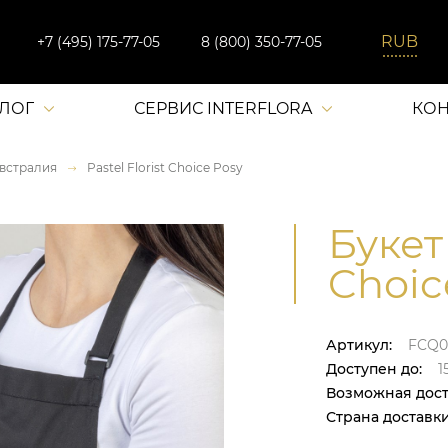
+7 (495) 175-77-05
8 (800) 350-77-05
АЛОГ
СЕРВИС INTERFLORA
КОН
встралия
Pastel Florist Choice Posy
Букет 
Choic
Артикул:
FCQ0
Доступен до:
1
Возможная дост
Страна доставки