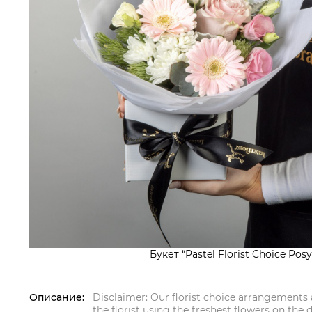
Букет “Pastel Florist Choice Posy
Описание:
Disclaimer: Our florist choice arrangements 
the florist using the freshest flowers on the