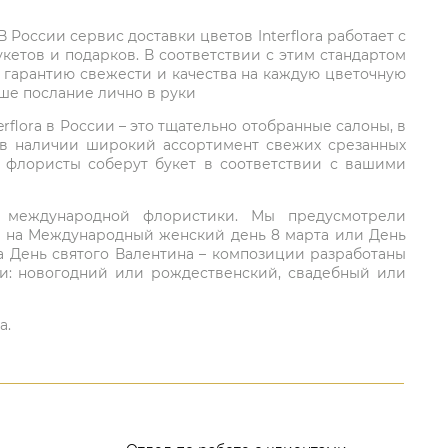
России сервис доставки цветов Interflora работает с
етов и подарков. В соответствии с этим стандартом
 гарантию свежести и качества на каждую цветочную
аше послание лично в руки
rflora в России – это тщательно отобранные салоны, в
 в наличии широкий ассортимент свежих срезанных
: флористы соберут букет в соответствии с вашими
ий международной флористики. Мы предусмотрели
та на Международный женский день 8 марта или День
а День святого Валентина – композиции разработаны
ли: новогодний или рождественский, свадебный или
а.