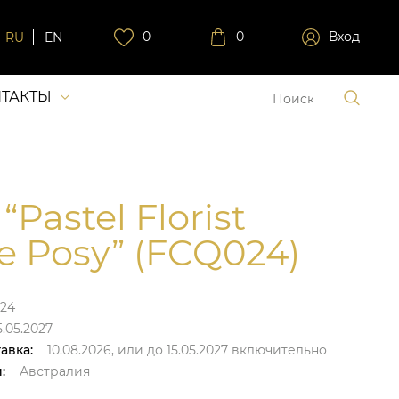
0
0
Вход
RU
EN
ТАКТЫ
“Pastel Florist
e Posy” (FCQ024)
24
5.05.2027
авка:
10.08.2026,
или до
15.05.2027
включительно
:
Австралия