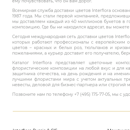
ему почувствовать, что он вам дорог.
Всемирная служба доставки цветов Interflora основа
1987 года. Мы стали первой компанией, предложивш
мы доставляем каждый из 40 миллионов букетов в г
композицию. Где бы ни находился адресат, вы может
Сегодня международная сеть доставки цветов Interflo
которых работают профессионалы с европейским о
цветов – красных и белых роз, тюльпанов и хриза
пожеланиями, а курьер доставит его получателю, бе
Каталог Interflora представляет цветочные ко
флористические композиции на любой вкус и для ка
защитника отечества, на день рождения и на имени
лучшими флористами мира с учетом актуальных тре
невесты, деловой для бизнес-партнера или строгий м
Позвоните нам по телефону +7 (495) 175-77-05, мы с