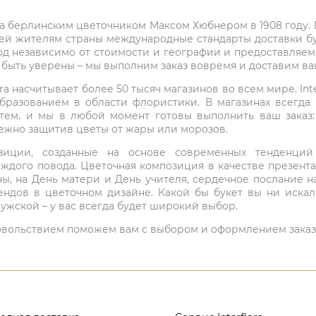
на берлинским цветочником Максом Хюбнером в 1908 году. В 
ей жителям страны международные стандарты доставки бук
од независимо от стоимости и географии и предоставляем
е быть уверены – мы выполним заказ вовремя и доставим в
ra насчитывает более 50 тысяч магазинов во всем мире. Inte
бразованием в области флористики. В магазинах всегда
нтем, и мы в любой момент готовы выполнить ваш заказ
режно защитив цветы от жары или морозов.
мпозиции, созданные на основе современных тенденц
ждого повода. Цветочная композиция в качестве презен
ны, на День матери и День учителя, сердечное послание н
ндов в цветочном дизайне. Какой бы букет вы ни иска
ужской – у вас всегда будет широкий выбор.
 удовольствием поможем вам с выбором и оформлением заказ