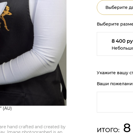
Выберите да
Выберите разме
8 400 ру
Небольш
Укажите вашу ст
Ваши пожелани
” (AU)
8
are hand crafted and created by
ИТОГО:
 day. Image photographed is an