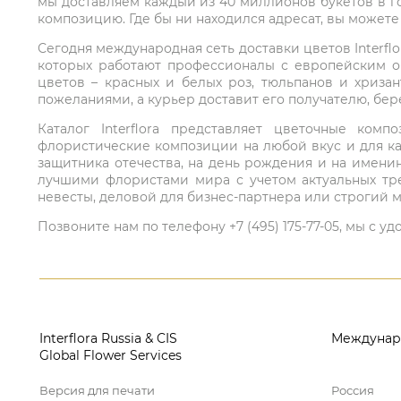
мы доставляем каждый из 40 миллионов букетов в г
композицию. Где бы ни находился адресат, вы может
Сегодня международная сеть доставки цветов Interflo
которых работают профессионалы с европейским о
цветов – красных и белых роз, тюльпанов и хриза
пожеланиями, а курьер доставит его получателю, бе
Каталог Interflora представляет цветочные ко
флористические композиции на любой вкус и для ка
защитника отечества, на день рождения и на имени
лучшими флористами мира с учетом актуальных тре
невесты, деловой для бизнес-партнера или строгий м
Позвоните нам по телефону +7 (495) 175-77-05, мы с
Interflora Russia & CIS
Междунар
Global Flower Services
Версия для печати
Россия