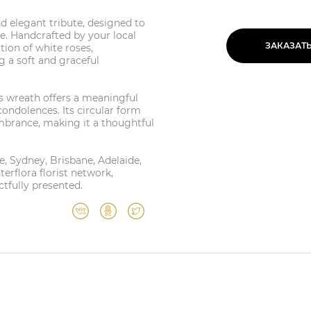
 elegant tribute, designed to
e. Handcrafted by your local
ЗАКАЗАТ
ation of white roses,
 a soft and graceful
is wreath offers a meaningful
ondolences. Its circular form
mbrance, making it a thoughtful
e, Sydney, Brisbane, Adelaide,
erflora florist network,
ctfully presented.