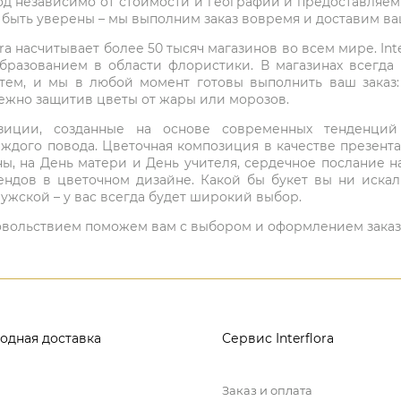
од независимо от стоимости и географии и предоставляем
е быть уверены – мы выполним заказ вовремя и доставим в
ra насчитывает более 50 тысяч магазинов во всем мире. Inte
бразованием в области флористики. В магазинах всегда
нтем, и мы в любой момент готовы выполнить ваш заказ
режно защитив цветы от жары или морозов.
мпозиции, созданные на основе современных тенденц
ждого повода. Цветочная композиция в качестве презен
ны, на День матери и День учителя, сердечное послание н
ндов в цветочном дизайне. Какой бы букет вы ни иска
ужской – у вас всегда будет широкий выбор.
 удовольствием поможем вам с выбором и оформлением заказ
одная доставка
Сервис Interflora
Заказ и оплата