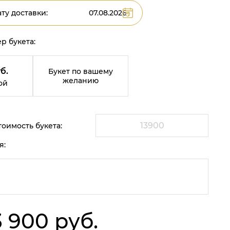
ту доставки:
р букета:
б.
Букет по вашему
желанию
ой
оимость букета:
я:
3 900 руб.