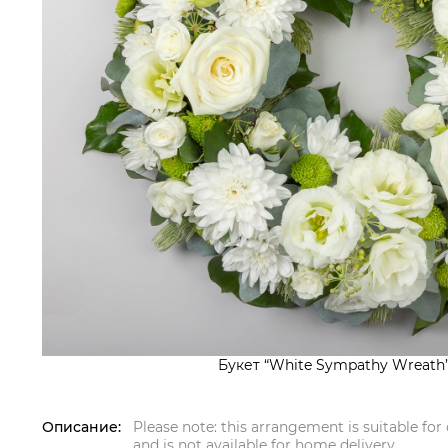
Букет “White Sympathy Wreath”
Описание:
Please note: this arrangement is suitable for 
and is not available for home delivery.