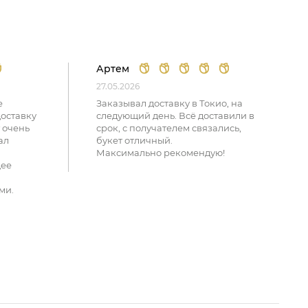
Артем
27.05.2026
е
Заказывал доставку в Токио, на
доставку
следующий день. Всё доставили в
 очень
срок, с получателем связались,
ал
букет отличный.
Максимально рекомендую!
щее
ми.