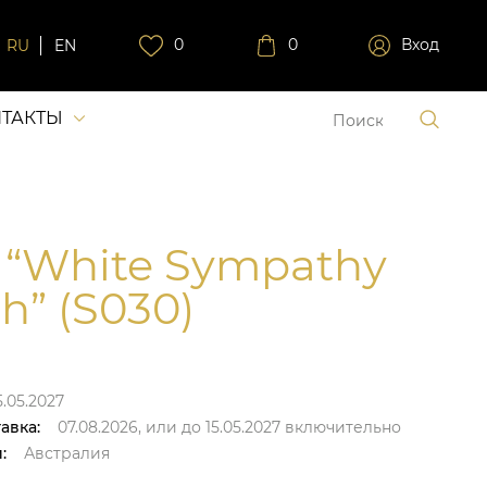
0
0
Вход
RU
EN
ТАКТЫ
 “White Sympathy
h” (S030)
5.05.2027
авка:
07.08.2026,
или до
15.05.2027
включительно
:
Австралия