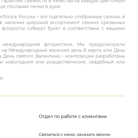
 гарантию свежести и качества на каждую цветочную
аше послание лично в руки
rflora в России – это тщательно отобранные салоны, в
 в наличии широкий ассортимент свежих срезанных
: флористы соберут букет в соответствии с вашими
ий международной флористики. Мы предусмотрели
та на Международный женский день 8 марта или День
а День святого Валентина – композиции разработаны
ли: новогодний или рождественский, свадебный или
а.
Отдел по работе с клиентами
Связаться с нами, заказать звонок