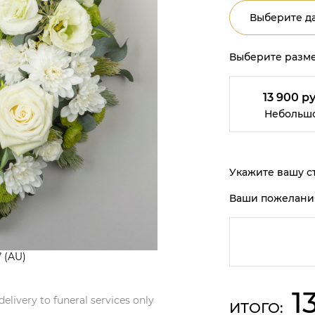
Выберите да
Выберите разме
13 900 ру
Небольш
Укажите вашу ст
Ваши пожелани
 (AU)
1
delivery to funeral services only
ИТОГО: