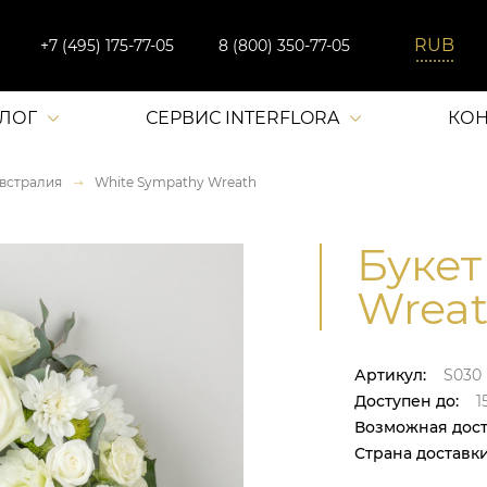
+7 (495) 175-77-05
8 (800) 350-77-05
АЛОГ
СЕРВИС INTERFLORA
КОН
встралия
White Sympathy Wreath
Букет
Wreat
Артикул:
S030
Доступен до:
1
Возможная дост
Страна доставки