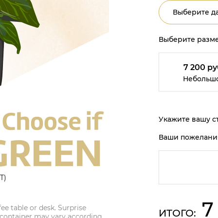
Выберите да
Выберите разме
7 200 ру
Небольш
Укажите вашу ст
Ваши пожелани
T)
7
fee table or desk. Surprise
ИТОГО:
 container may vary according