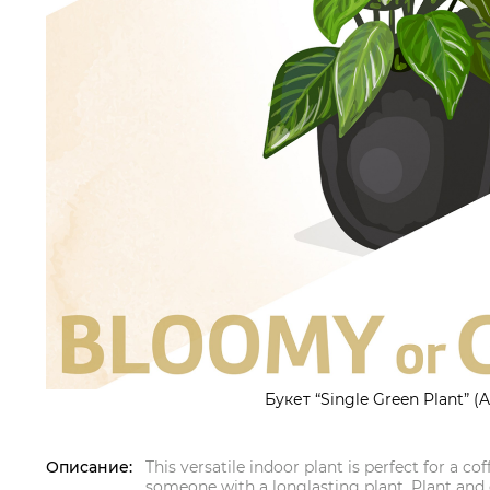
Букет “Single Green Plant” (A
Описание:
This versatile indoor plant is perfect for a cof
someone with a longlasting plant. Plant and