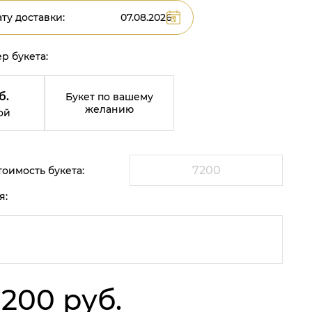
ту доставки:
р букета:
б.
Букет по вашему
желанию
ой
оимость букета:
я:
 200 руб.