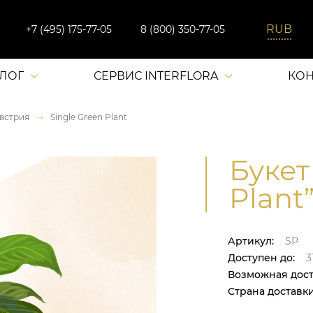
+7 (495) 175-77-05
8 (800) 350-77-05
АЛОГ
СЕРВИС INTERFLORA
КОН
встрия
Single Green Plant
Букет
Plant”
Артикул:
SP
Доступен до:
31
Возможная дост
Страна доставки