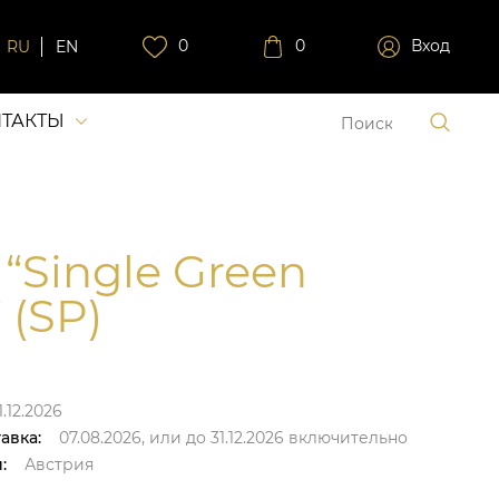
0
0
Вход
RU
EN
ТАКТЫ
 “Single Green
 (SP)
.12.2026
авка:
07.08.2026,
или до
31.12.2026
включительно
:
Австрия