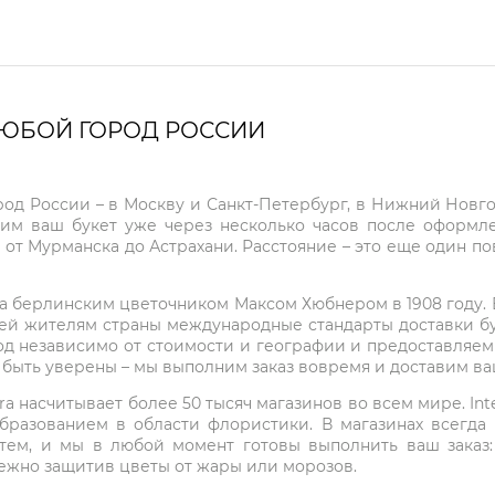
ЛЮБОЙ ГОРОД РОССИИ
город России – в Москву и Санкт-Петербург, в Нижний Нов
чим ваш букет уже через несколько часов после оформ
 от Мурманска до Астрахани. Расстояние – это еще один по
на берлинским цветочником Максом Хюбнером в 1908 году. В 
ей жителям страны международные стандарты доставки бук
од независимо от стоимости и географии и предоставляем
е быть уверены – мы выполним заказ вовремя и доставим в
ra насчитывает более 50 тысяч магазинов во всем мире. Inte
бразованием в области флористики. В магазинах всегда
нтем, и мы в любой момент готовы выполнить ваш заказ
режно защитив цветы от жары или морозов.