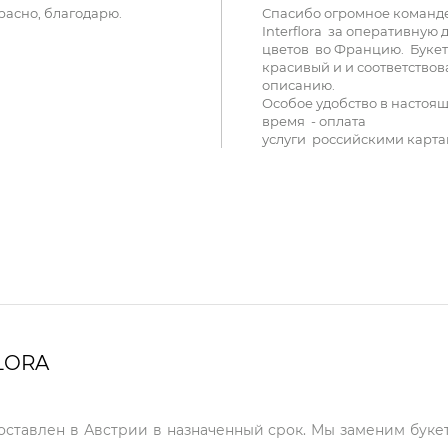
расно, благодарю.
Спасибо огромное команд
Interflora за оперативную 
цветов во Францию. Букет
красивый и и соответствов
описанию.
Особое удобство в настоя
время - оплата
услуги российскими карта
LORA
доставлен в Австрии в назначенный срок. Мы заменим букет