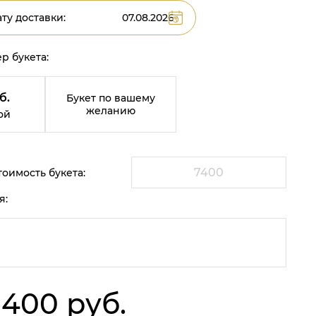
ту доставки:
р букета:
б.
Букет по вашему
желанию
ой
оимость букета:
я:
 400 руб.