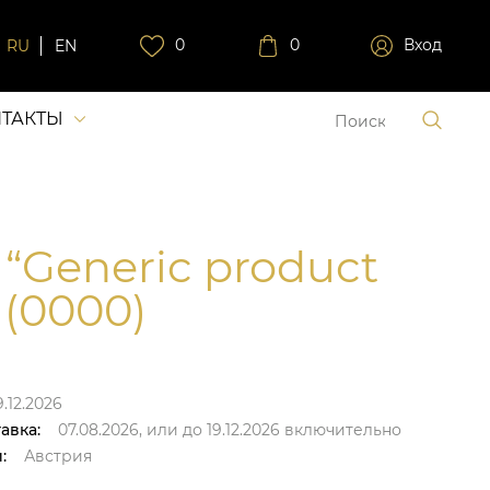
0
0
Вход
RU
EN
ТАКТЫ
 “Generic product
 (0000)
9.12.2026
авка:
07.08.2026,
или до
19.12.2026
включительно
:
Австрия