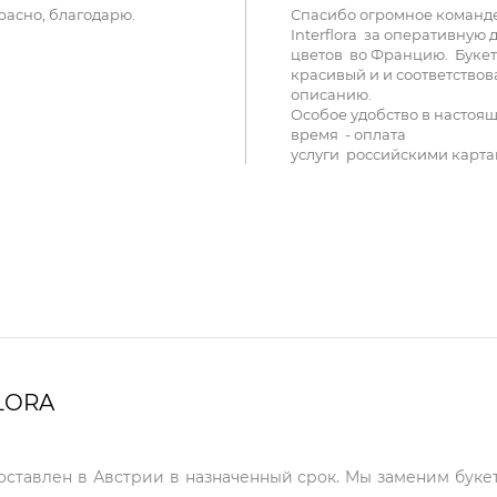
расно, благодарю.
Спасибо огромное команд
Interflora за оперативную 
цветов во Францию. Букет
красивый и и соответствов
описанию.
Особое удобство в настоя
время - оплата
услуги российскими карта
LORA
доставлен в Австрии в назначенный срок. Мы заменим букет