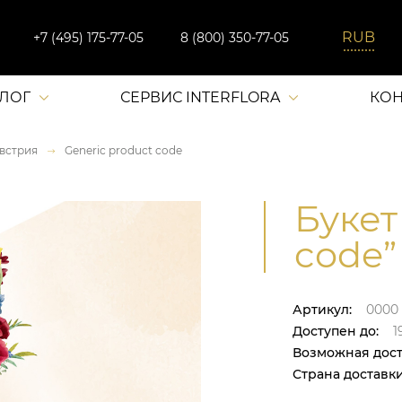
+7 (495) 175-77-05
8 (800) 350-77-05
АЛОГ
СЕРВИС INTERFLORA
КОН
встрия
Generic product code
Букет
code”
Артикул:
0000
Доступен до:
1
Возможная дост
Страна доставки