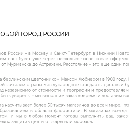
ЛЮБОЙ ГОРОД РОССИИ
город России – в Москву и Санкт-Петербург, в Нижний Нов
чим ваш букет уже через несколько часов после оформ
 от Мурманска до Астрахани. Расстояние – это еще один по
на берлинским цветочником Максом Хюбнером в 1908 году. В 
ей жителям страны международные стандарты доставки бук
од независимо от стоимости и географии и предоставляем
е быть уверены – мы выполним заказ вовремя и доставим в
ra насчитывает более 50 тысяч магазинов во всем мире. Inte
бразованием в области флористики. В магазинах всегда
нтем, и мы в любой момент готовы выполнить ваш заказ
режно защитив цветы от жары или морозов.