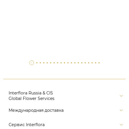
Interflora Russia & CIS
Global Flower Services
Версия для печати
Международная доставка
Контакты
Россия
Сервис Interflora
Поиск