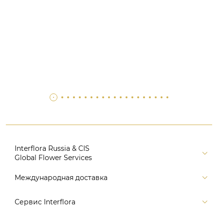
Interflora Russia & CIS
Global Flower Services
Версия для печати
Международная доставка
Контакты
Россия
Сервис Interflora
Поиск
Балтия и страны СНГ