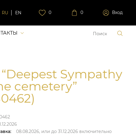
0
0
Вход
RU
EN
ТАКТЫ
 “Deepest Sympathy
the cemetery”
0462)
0462
.12.2026
авка:
08.08.2026,
или до
31.12.2026
включительно