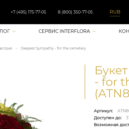
+7 (495) 175-77-05
8 (800) 350-77-05
АЛОГ
СЕРВИС INTERFLORA
КОН
встрия
Deepest Sympathy - for the cemetery
Букет
- for 
(ATN8
Артикул:
ATN8
Доступен до:
31
Возможная дост