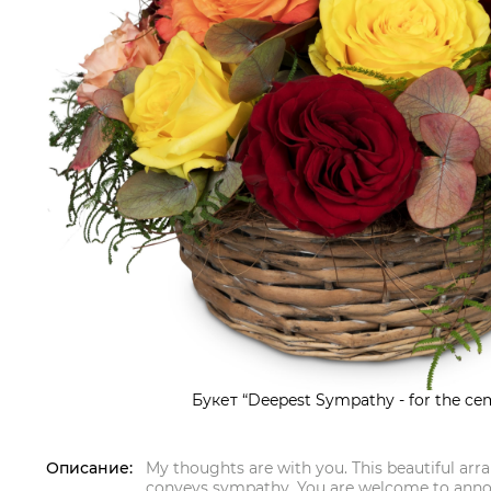
Букет “Deepest Sympathy - for the cem
Описание:
My thoughts are with you. This beautiful ar
conveys sympathy. You are welcome to annou