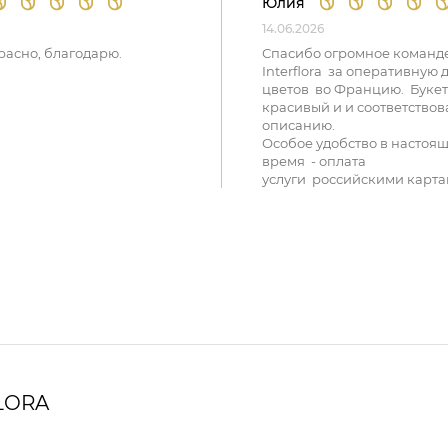
Юлия
14.06.2026
расно, благодарю.
Спасибо огромное команд
Interflora за оперативную 
цветов во Францию. Букет
красивый и и соответствов
описанию.
Особое удобство в настоя
время - оплата
услуги российскими карта
LORA