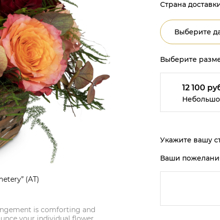
Страна доставки
Выберите да
Выберите разме
12 100 ру
Небольшо
Укажите вашу ст
Ваши пожелани
etery” (AT)
rangement is comforting and
nce your individual flower