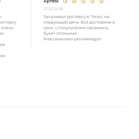
Артем
27.05.2026
е
Заказывал доставку в Токио, на
доставку
следующий день. Всё доставили в
 очень
срок, с получателем связались,
ал
букет отличный.
Максимально рекомендую!
щее
ми.