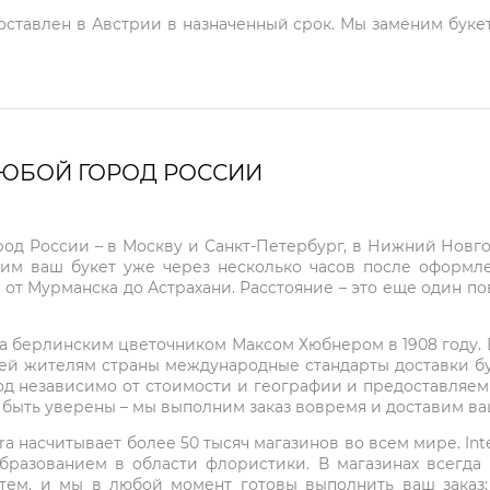
доставлен в Австрии в назначенный срок. Мы заменим букет
ЛЮБОЙ ГОРОД РОССИИ
город России – в Москву и Санкт-Петербург, в Нижний Нов
чим ваш букет уже через несколько часов после оформ
 от Мурманска до Астрахани. Расстояние – это еще один по
на берлинским цветочником Максом Хюбнером в 1908 году. В 
ей жителям страны международные стандарты доставки бук
од независимо от стоимости и географии и предоставляем
е быть уверены – мы выполним заказ вовремя и доставим в
ra насчитывает более 50 тысяч магазинов во всем мире. Inte
бразованием в области флористики. В магазинах всегда
нтем, и мы в любой момент готовы выполнить ваш заказ