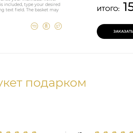
1
is included, type your desired
ИТОГО:
g text field. The basket may
ЗАКАЗАТ
укет подарком