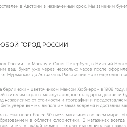
доставлен в Австрии в назначенный срок. Мы заменим букет
ЛЮБОЙ ГОРОД РОССИИ
город России – в Москву и Санкт-Петербург, в Нижний Нов
чим ваш букет уже через несколько часов после оформ
 от Мурманска до Астрахани. Расстояние – это еще один по
на берлинским цветочником Максом Хюбнером в 1908 году. В 
ей жителям страны международные стандарты доставки бук
од независимо от стоимости и географии и предоставляем
е быть уверены – мы выполним заказ вовремя и доставим в
ra насчитывает более 50 тысяч магазинов во всем мире. Inte
бразованием в области флористики. В магазинах всегда
нтем, и мы в любой момент готовы выполнить ваш заказ