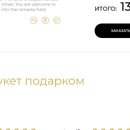
1
ult times. You are welcome to
ИТОГО:
into the remarks-field.
ЗАКАЗАТ
укет подарком