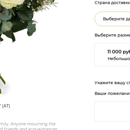
Страна доставки
Выберите да
Выберите разме
11 000 ру
Небольшо
Укажите вашу ст
Ваши пожелани
 (AT)
family. Anyone mourning the
f friends and acquaintances.