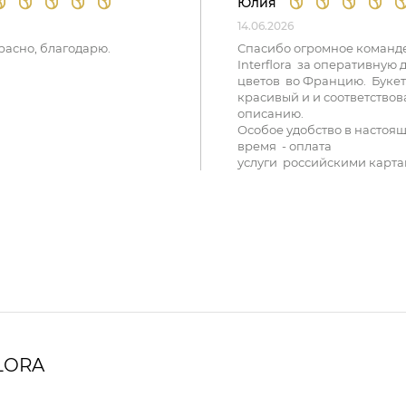
Юлия
14.06.2026
расно, благодарю.
Спасибо огромное команд
Interflora за оперативную 
цветов во Францию. Букет
красивый и и соответствов
описанию.
Особое удобство в настоя
время - оплата
услуги российскими карта
LORA