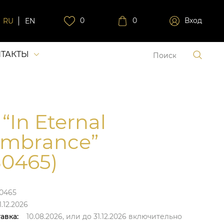
0
0
Вход
RU
EN
ТАКТЫ
“In Eternal
mbrance”
0465)
0465
.12.2026
авка:
10.08.2026,
или до
31.12.2026
включительно