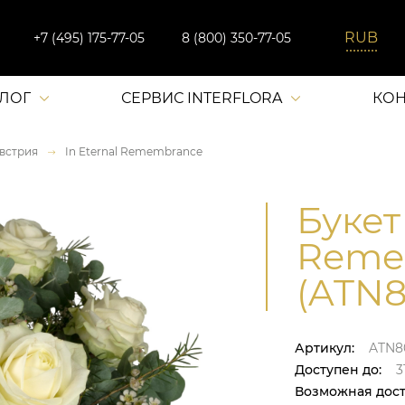
+7 (495) 175-77-05
8 (800) 350-77-05
АЛОГ
СЕРВИС INTERFLORA
КОН
встрия
In Eternal Remembrance
Букет 
Reme
(ATN8
Артикул:
ATN8
Доступен до:
31
Возможная дост