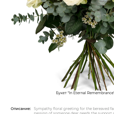
Букет “In Eternal Remembrance”
Описание:
Sympathy floral greeting for the bereaved 
passing of someone dear needs the support o