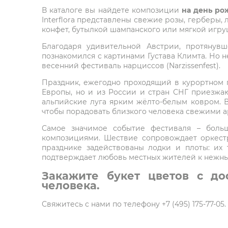
В каталоге вы найдете композиции
на день ро
Interflora представлены свежие розы, герберы,
конфет, бутылкой шампанского или мягкой игру
Благодаря удивительной Австрии, протянув
познакомился с картинами Густава Климта. Но н
весенний фестиваль нарциссов (Narzissenfest).
Праздник, ежегодно проходящий в курортном г
Европы, но и из России и стран СНГ приезжа
альпийские луга ярким жёлто-белым ковром. В 
чтобы порадовать близкого человека свежими 
Самое значимое событие фестиваля – больш
композициями. Шествие сопровождает оркест
празднике задействованы лодки и плоты: их
подтверждает любовь местных жителей к нежны
Закажите букет цветов с до
человека.
Свяжитесь с нами по телефону +7 (495) 175-77-0