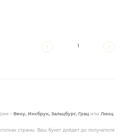
1
трии –
Вену, Инсбрук, Зальцбург, Грац
или
Линц
.
голках страны. Ваш букет дойдет до получателя