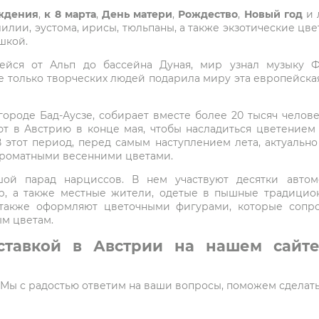
ждения
,
к 8 марта
,
День матери
,
Рождество
,
Новый год
и 
 лилии, эустома, ирисы, тюльпаны, а также экзотические ц
шкой.
шейся от Альп до бассейна Дуная, мир узнал музыку Ф
е только творческих людей подарила миру эта европейская
ороде Бад-Аусзе, собирает вместе более 20 тысяч челове
ют в Австрию в конце мая, чтобы насладиться цветением
этот период, перед самым наступлением лета, актуально 
ароматными весенними цветами.
ой парад нарциссов. В нем участвуют десятки авто
р, а также местные жители, одетые в пышные традицион
 также оформляют цветочными фигурами, которые сопр
м цветам.
ставкой в Австрии на нашем сайте
5. Мы с радостью ответим на ваши вопросы, поможем сделат