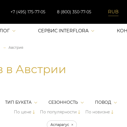
+7 (495) 175-77-05
8 (800) 350-77-05
АЛОГ
СЕРВИС INTERFLORA
КОН
Австрия
в в Австрии
ТИП БУКЕТА
СЕЗОННОСТЬ
ПОВОД
По цене
По популярности
По новизне
Аспарагус