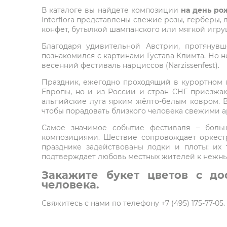
В каталоге вы найдете композиции
на день ро
Interflora представлены свежие розы, герберы,
конфет, бутылкой шампанского или мягкой игру
Благодаря удивительной Австрии, протянув
познакомился с картинами Густава Климта. Но н
весенний фестиваль нарциссов (Narzissenfest).
Праздник, ежегодно проходящий в курортном г
Европы, но и из России и стран СНГ приезжа
альпийские луга ярким жёлто-белым ковром. В 
чтобы порадовать близкого человека свежими 
Самое значимое событие фестиваля – больш
композициями. Шествие сопровождает оркест
празднике задействованы лодки и плоты: их
подтверждает любовь местных жителей к нежны
Закажите букет цветов с до
человека.
Свяжитесь с нами по телефону +7 (495) 175-77-0