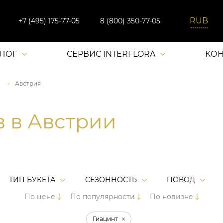
+7 (495) 175-77-05
8 (800) 350-77-05
АЛОГ
СЕРВИС INTERFLORA
КОН
Австрия
в в Австрии
ТИП БУКЕТА
СЕЗОННОСТЬ
ПОВОД
По цене
По популярности
По новизне
Гиацинт