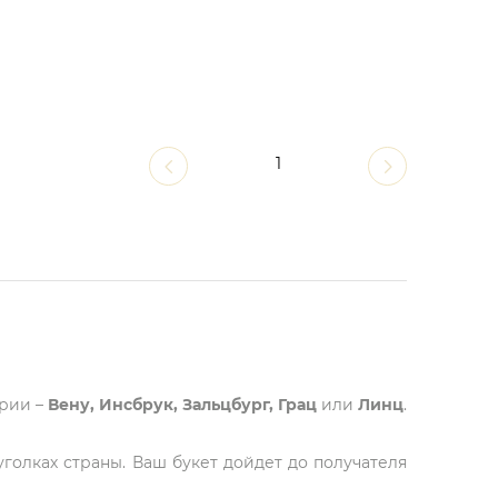
1
трии –
Вену, Инсбрук, Зальцбург, Грац
или
Линц
.
голках страны. Ваш букет дойдет до получателя