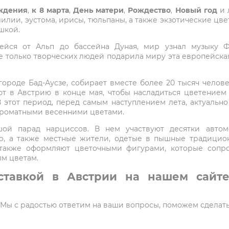
ждения
,
к 8 марта
,
День матери
,
Рождество
,
Новый год
и 
 лилии, эустома, ирисы, тюльпаны, а также экзотические ц
шкой.
шейся от Альп до бассейна Дуная, мир узнал музыку Ф
е только творческих людей подарила миру эта европейская
ороде Бад-Аусзе, собирает вместе более 20 тысяч челове
ют в Австрию в конце мая, чтобы насладиться цветением
этот период, перед самым наступлением лета, актуально 
ароматными весенними цветами.
ой парад нарциссов. В нем участвуют десятки авто
р, а также местные жители, одетые в пышные традицион
 также оформляют цветочными фигурами, которые сопр
м цветам.
ставкой в Австрии на нашем сайте
5. Мы с радостью ответим на ваши вопросы, поможем сделат