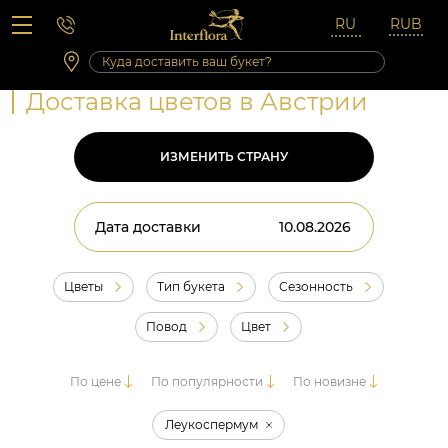
Вопросы-ответы
Сб 10:00 ‐ 14:00
Выходные и праздничные дни
Доставка цветов в Австрии
ИЗМЕНИТЬ СТРАНУ
Дата доставки
Цветы
Тип букета
Сезонность
Повод
Цвет
По цене
По популярности
По новизне
Леукоспермум