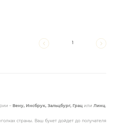
1
трии –
Вену, Инсбрук, Зальцбург, Грац
или
Линц
.
голках страны. Ваш букет дойдет до получателя