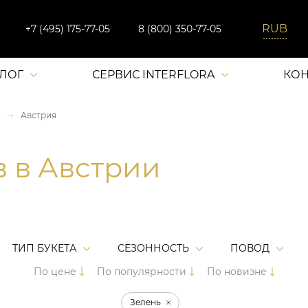
+7 (495) 175-77-05
8 (800) 350-77-05
АЛОГ
СЕРВИС INTERFLORA
КОН
Австрия
в в Австрии
ТИП БУКЕТА
СЕЗОННОСТЬ
ПОВОД
По цене
По популярности
По новизне
Зелень