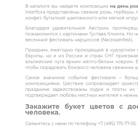
В каталоге вы найдете композиции
на день ро
Interflora представлены свежие розы, герберы,
конфет, бутылкой шампанского или мягкой игру
Благодаря удивительной Австрии, протянув
познакомился с картинами Густава Климта. Но н
весенний фестиваль нарциссов (Narzissenfest).
Праздник, ежегодно проходящий в курортном г
Европы, но и из России и стран СНГ приезжа
альпийские луга ярким жёлто-белым ковром. В 
чтобы порадовать близкого человека свежими 
Самое значимое событие фестиваля – больш
композициями. Шествие сопровождает оркест
празднике задействованы лодки и плоты: их
подтверждает любовь местных жителей к нежны
Закажите букет цветов с до
человека.
Свяжитесь с нами по телефону +7 (495) 175-77-0