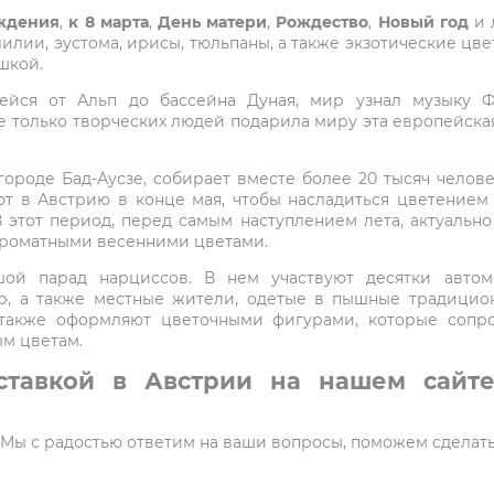
ждения
,
к 8 марта
,
День матери
,
Рождество
,
Новый год
и 
 лилии, эустома, ирисы, тюльпаны, а также экзотические ц
шкой.
шейся от Альп до бассейна Дуная, мир узнал музыку Ф
е только творческих людей подарила миру эта европейская
ороде Бад-Аусзе, собирает вместе более 20 тысяч челове
ют в Австрию в конце мая, чтобы насладиться цветением
этот период, перед самым наступлением лета, актуально 
ароматными весенними цветами.
ой парад нарциссов. В нем участвуют десятки авто
р, а также местные жители, одетые в пышные традицион
 также оформляют цветочными фигурами, которые сопр
м цветам.
ставкой в Австрии на нашем сайте
5. Мы с радостью ответим на ваши вопросы, поможем сделат