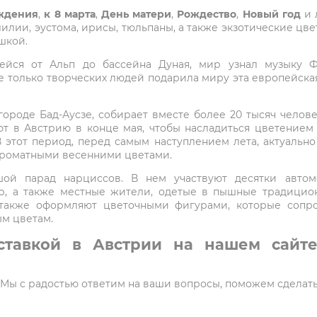
ждения
,
к 8 марта
,
День матери
,
Рождество
,
Новый год
и 
 лилии, эустома, ирисы, тюльпаны, а также экзотические ц
шкой.
шейся от Альп до бассейна Дуная, мир узнал музыку Ф
е только творческих людей подарила миру эта европейская
ороде Бад-Аусзе, собирает вместе более 20 тысяч челове
ют в Австрию в конце мая, чтобы насладиться цветением
этот период, перед самым наступлением лета, актуально 
ароматными весенними цветами.
ой парад нарциссов. В нем участвуют десятки авто
р, а также местные жители, одетые в пышные традицион
 также оформляют цветочными фигурами, которые сопр
м цветам.
ставкой в Австрии на нашем сайте
5. Мы с радостью ответим на ваши вопросы, поможем сделат