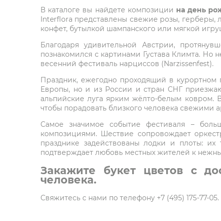
В каталоге вы найдете композиции
на день ро
Interflora представлены свежие розы, герберы,
конфет, бутылкой шампанского или мягкой игру
Благодаря удивительной Австрии, протянув
познакомился с картинами Густава Климта. Но н
весенний фестиваль нарциссов (Narzissenfest).
Праздник, ежегодно проходящий в курортном г
Европы, но и из России и стран СНГ приезжа
альпийские луга ярким жёлто-белым ковром. В 
чтобы порадовать близкого человека свежими 
Самое значимое событие фестиваля – больш
композициями. Шествие сопровождает оркест
празднике задействованы лодки и плоты: их
подтверждает любовь местных жителей к нежны
Закажите букет цветов с до
человека.
Свяжитесь с нами по телефону +7 (495) 175-77-0