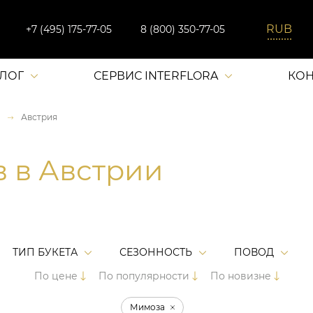
+7 (495) 175-77-05
8 (800) 350-77-05
АЛОГ
СЕРВИС INTERFLORA
КОН
Австрия
в в Австрии
ТИП БУКЕТА
СЕЗОННОСТЬ
ПОВОД
По цене
По популярности
По новизне
Мимоза