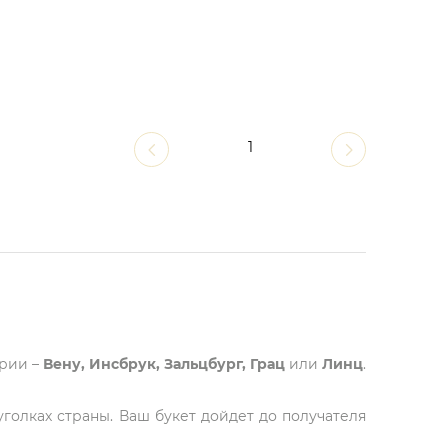
1
трии –
Вену, Инсбрук, Зальцбург, Грац
или
Линц
.
голках страны. Ваш букет дойдет до получателя