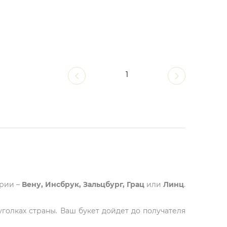
1
трии –
Вену, Инсбрук, Зальцбург, Грац
или
Линц
.
голках страны. Ваш букет дойдет до получателя