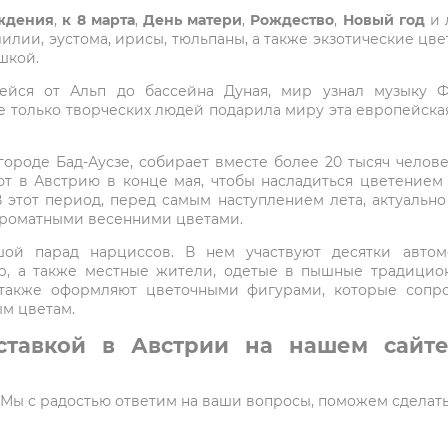
ждения
,
к 8 марта
,
День матери
,
Рождество
,
Новый год
и 
 лилии, эустома, ирисы, тюльпаны, а также экзотические ц
шкой.
шейся от Альп до бассейна Дуная, мир узнал музыку Ф
е только творческих людей подарила миру эта европейская
ороде Бад-Аусзе, собирает вместе более 20 тысяч челове
ют в Австрию в конце мая, чтобы насладиться цветением
этот период, перед самым наступлением лета, актуально 
ароматными весенними цветами.
ой парад нарциссов. В нем участвуют десятки авто
р, а также местные жители, одетые в пышные традицион
 также оформляют цветочными фигурами, которые сопр
м цветам.
ставкой в Австрии на нашем сайте
5. Мы с радостью ответим на ваши вопросы, поможем сделат