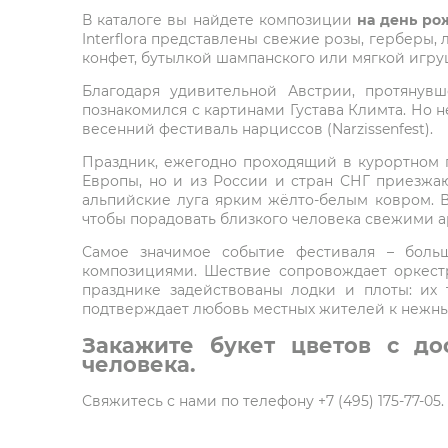
В каталоге вы найдете композиции
на день ро
Interflora представлены свежие розы, герберы,
конфет, бутылкой шампанского или мягкой игру
Благодаря удивительной Австрии, протянув
познакомился с картинами Густава Климта. Но н
весенний фестиваль нарциссов (Narzissenfest).
Праздник, ежегодно проходящий в курортном г
Европы, но и из России и стран СНГ приезжа
альпийские луга ярким жёлто-белым ковром. В 
чтобы порадовать близкого человека свежими 
Самое значимое событие фестиваля – больш
композициями. Шествие сопровождает оркест
празднике задействованы лодки и плоты: их
подтверждает любовь местных жителей к нежны
Закажите букет цветов с до
человека.
Свяжитесь с нами по телефону +7 (495) 175-77-0