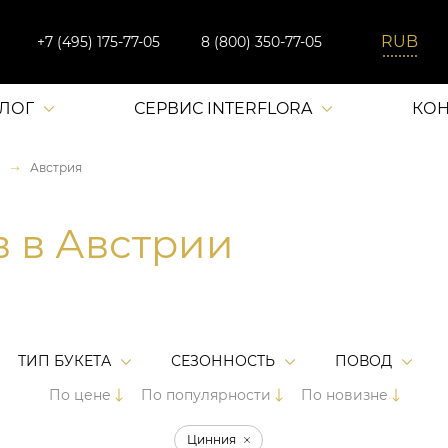
+7 (495) 175-77-05
8 (800) 350-77-05
АЛОГ
СЕРВИС INTERFLORA
КОН
Австрия
в в Австрии
ТИП БУКЕТА
СЕЗОННОСТЬ
ПОВОД
По цене
По популярности
По новизне
Цинния