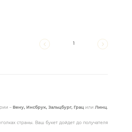
1
трии –
Вену, Инсбрук, Зальцбург, Грац
или
Линц
.
голках страны. Ваш букет дойдет до получателя