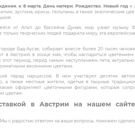
ждения
,
к 8 марта
,
День матери
,
Рождество
,
Новый год
и 
 лилии, эустома, ирисы, тюльпаны, а также экзотические ц
шкой.
шейся от Альп до бассейна Дуная, мир узнал музыку Ф
е только творческих людей подарила миру эта европейская
ороде Бад-Аусзе, собирает вместе более 20 тысяч челове
ют в Австрию в конце мая, чтобы насладиться цветением
этот период, перед самым наступлением лета, актуально 
ароматными весенними цветами.
ой парад нарциссов. В нем участвуют десятки авто
р, а также местные жители, одетые в пышные традицион
 также оформляют цветочными фигурами, которые сопр
м цветам.
ставкой в Австрии на нашем сайте
5. Мы с радостью ответим на ваши вопросы, поможем сделат