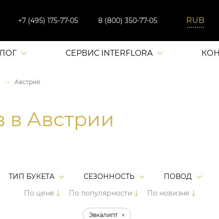
+7 (495) 175-77-05
8 (800) 350-77-05
АЛОГ
СЕРВИС INTERFLORA
КОН
Австрия
в в Австрии
ТИП БУКЕТА
СЕЗОННОСТЬ
ПОВОД
По цене
По популярности
По новизне
Эвкалипт