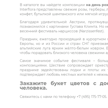
В каталоге вы найдете композиции
на день ро
Interflora представлены свежие розы, герберы,
конфет, бутылкой шампанского или мягкой игру
Благодаря удивительной Австрии, протянув
познакомился с картинами Густава Климта. Но н
весенний фестиваль нарциссов (Narzissenfest).
Праздник, ежегодно проходящий в курортном г
Европы, но и из России и стран СНГ приезжа
альпийские луга ярким жёлто-белым ковром. В 
чтобы порадовать близкого человека свежими 
Самое значимое событие фестиваля – больш
композициями. Шествие сопровождает оркест
празднике задействованы лодки и плоты: их
подтверждает любовь местных жителей к нежны
Закажите букет цветов с до
человека.
Свяжитесь с нами по телефону +7 (495) 175-77-0