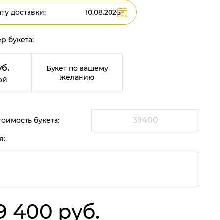
ту доставки:
р букета:
уб.
Букет по вашему
желанию
ой
оимость букета:
я:
9 400 руб.