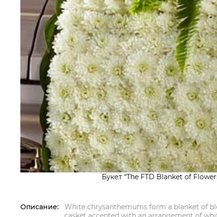
Букет “The FTD Blanket of Flower
Описание:
White chrysanthemums form a blanket of bl
casket accented with an arrangement of whit