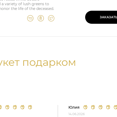
d a variety of lush greens to
honor the life of the deceased.
ЗАКАЗАТ
укет подарком
Юлия
14.06.2026