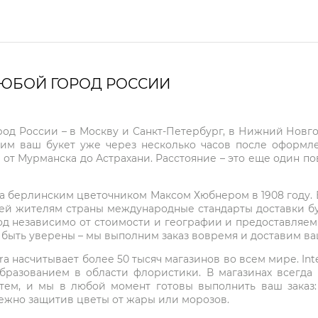
ЛЮБОЙ ГОРОД РОССИИ
город России – в Москву и Санкт-Петербург, в Нижний Нов
чим ваш букет уже через несколько часов после оформ
 от Мурманска до Астрахани. Расстояние – это еще один по
на берлинским цветочником Максом Хюбнером в 1908 году. В 
ей жителям страны международные стандарты доставки бук
од независимо от стоимости и географии и предоставляем
е быть уверены – мы выполним заказ вовремя и доставим в
ra насчитывает более 50 тысяч магазинов во всем мире. Inte
бразованием в области флористики. В магазинах всегда
нтем, и мы в любой момент готовы выполнить ваш заказ
режно защитив цветы от жары или морозов.