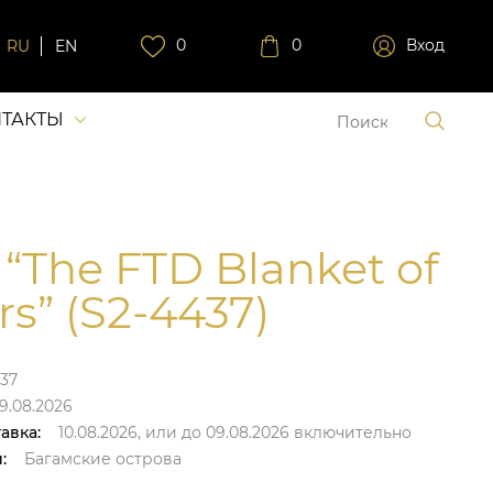
0
0
Вход
RU
EN
ТАКТЫ
 “The FTD Blanket of
rs” (S2-4437)
37
9.08.2026
авка:
10.08.2026,
или до
09.08.2026
включительно
:
Багамские острова