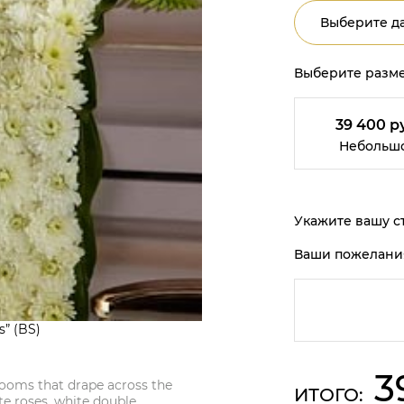
Выберите да
Выберите разме
39 400 р
Небольш
Укажите вашу ст
Ваши пожелани
s” (BS)
3
ooms that drape across the
ИТОГО:
e roses, white double