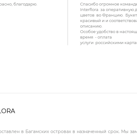
расно, благодарю.
Спасибо огромное команд
Interflora за оперативную 
цветов во Францию. Букет
красивый и и соответствов
описанию.
Особое удобство в настоя
время - оплата
услуги российскими карта
LORA
доставлен в Багамских островах в назначенный срок. Мы за