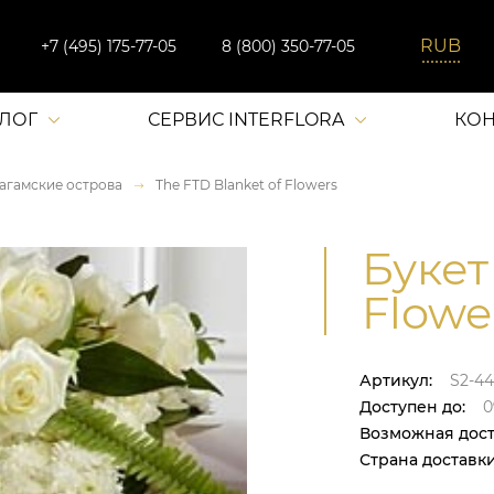
+7 (495) 175-77-05
8 (800) 350-77-05
АЛОГ
СЕРВИС INTERFLORA
КОН
агамские острова
The FTD Blanket of Flowers
Букет
Flowe
Артикул:
S2-44
Доступен до:
0
Возможная дост
Страна доставки