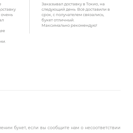
е
Заказывал доставку в Токио, на
доставку
следующий день. Всё доставили в
 очень
срок, с получателем связались,
ал
букет отличный.
Максимально рекомендую!
щее
ми.
меним букет, если вы сообщите нам о несоответствии